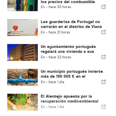
los precios del combustible
En -
hace 20 horas
Las guarderías de Portugal no
cerrarán en el distrito de Viana
do Castelo
En -
hace 21 horas
Un ayuntamiento portugués
regalará una vivienda a sus
ciudadanos
En -
hace 22 horas
Un municipio portugués invierte
más de 190 000 € en el
suministro de agua
En -
hace 1 día
El Alentejo apuesta por la
recuperación medioambiental
con fondos europeos
En -
hace 1 día