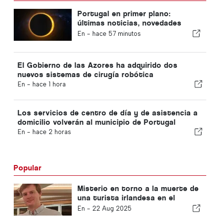
Portugal en primer plano:
últimas noticias, novedades
sobre viajes y las noticias más
En -
hace 57 minutos
destacadas que acaparan los
titulares
El Gobierno de las Azores ha adquirido dos
nuevos sistemas de cirugía robótica
En -
hace 1 hora
Los servicios de centro de día y de asistencia a
domicilio volverán al municipio de Portugal
En -
hace 2 horas
Popular
Misterio en torno a la muerte de
una turista irlandesa en el
Algarve
En -
22 Aug 2025