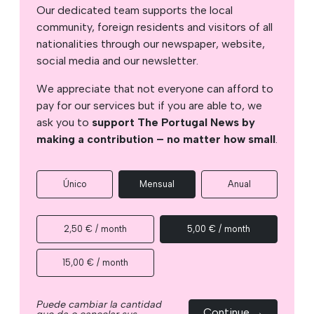
Our dedicated team supports the local
community, foreign residents and visitors of all
nationalities through our newspaper, website,
social media and our newsletter.
We appreciate that not everyone can afford to
pay for our services but if you are able to, we
ask you to
support The Portugal News by
making a contribution – no matter how small
.
Único
Mensual
Anual
2,50 € / month
5,00 € / month
15,00 € / month
Puede cambiar la cantidad
Continue →
que da o cancelar sus