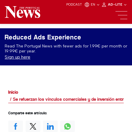
PODCAST
EN
AD-LITE
Reduced Ads Experience
Read The Portugal News with fewer ads for 1.99€ per month or
19.99€ per year.
Sign up here
Inicio
Se refuerzan los vínculos comerciales y de inversión entre el
Comparte este artículo: