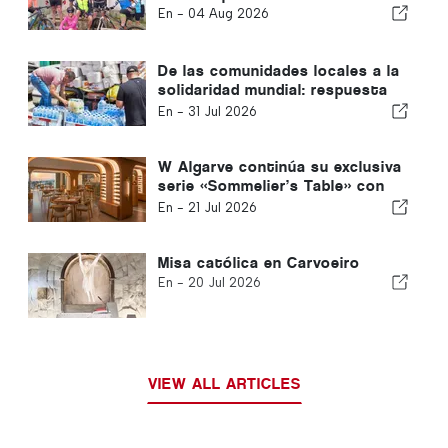
En -
04 Aug 2026
De las comunidades locales a la
solidaridad mundial: respuesta
colectiva tras los terremotos
En -
31 Jul 2026
de Venezuela
W Algarve continúa su exclusiva
serie «Sommelier’s Table» con
Buçaco
En -
21 Jul 2026
Misa católica en Carvoeiro
En -
20 Jul 2026
VIEW ALL ARTICLES