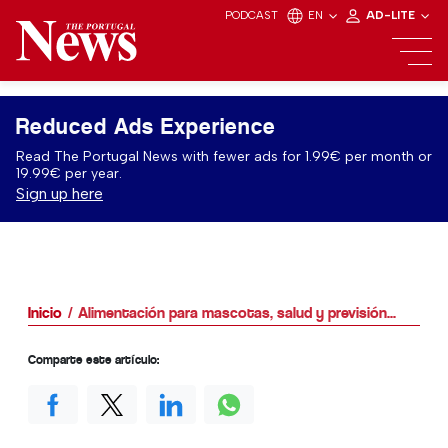
PODCAST
EN
AD-LITE
Reduced Ads Experience
Read The Portugal News with fewer ads for 1.99€ per month or
19.99€ per year.
Sign up here
Inicio
Alimentación para mascotas, salud y previsión...
Comparte este artículo: