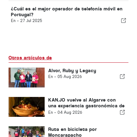
¿Cuál es el mejor operador de telefonía móvil en
Portugal?
En -
27 Jul 2025
Otros artículos de
Alvor, Ruby y Legacy
En -
05 Aug 2026
KAN.JO vuelve al Algarve con
una experiencia gastronómica de
inspiración asiática
En -
04 Aug 2026
Ruta en bicicleta por
Moncarapacho