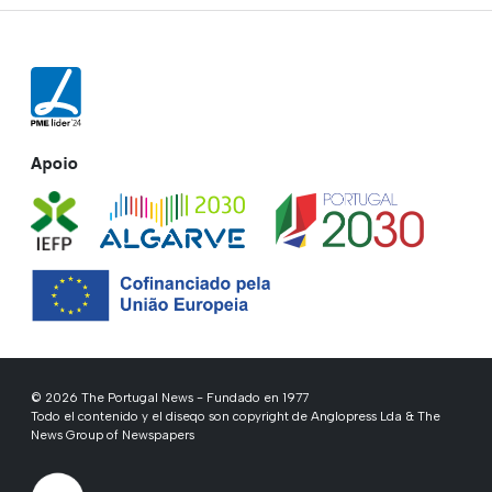
Apoio
© 2026 The Portugal News - Fundado en 1977
Todo el contenido y el diseqo son copyright de Anglopress Lda & The
News Group of Newspapers