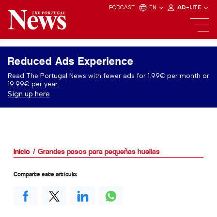
PODCAST
EN
AD-LITE
Reduced Ads Experience
Read The Portugal News with fewer ads for 1.99€ per month or
19.99€ per year.
Sign up here
Inicio
Grandes pasos para pequeñas huellas
Comparte este artículo: