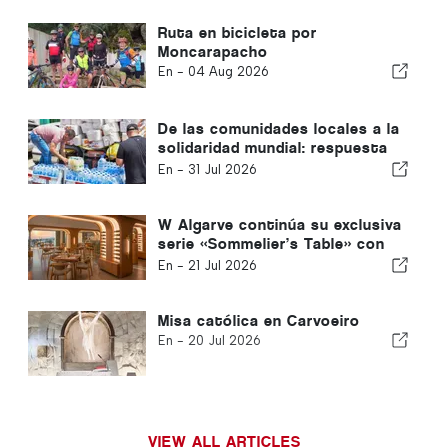
Ruta en bicicleta por
Moncarapacho
En -
04 Aug 2026
De las comunidades locales a la
solidaridad mundial: respuesta
colectiva tras los terremotos
En -
31 Jul 2026
de Venezuela
W Algarve continúa su exclusiva
serie «Sommelier’s Table» con
Buçaco
En -
21 Jul 2026
Misa católica en Carvoeiro
En -
20 Jul 2026
VIEW ALL ARTICLES