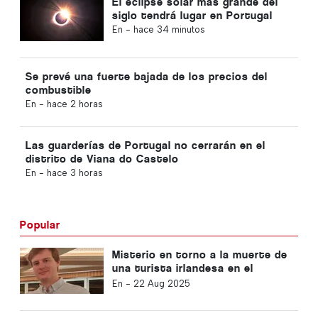
El eclipse solar más grande del
siglo tendrá lugar en Portugal
En -
hace 34 minutos
Se prevé una fuerte bajada de los precios del
combustible
En -
hace 2 horas
Las guarderías de Portugal no cerrarán en el
distrito de Viana do Castelo
En -
hace 3 horas
Popular
Misterio en torno a la muerte de
una turista irlandesa en el
Algarve
En -
22 Aug 2025