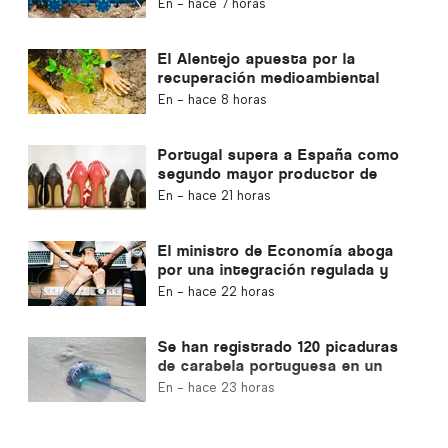
suministro de agua
En -
hace 7 horas
El Alentejo apuesta por la
recuperación medioambiental
con fondos europeos
En -
hace 8 horas
Portugal supera a España como
segundo mayor productor de
calzado de Europa
En -
hace 21 horas
El ministro de Economía aboga
por una integración regulada y
garantiza una vía rápida para los
En -
hace 22 horas
inmigrantes
Se han registrado 120 picaduras
de carabela portuguesa en un
solo día
En -
hace 23 horas