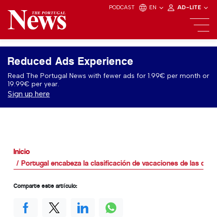
PODCAST
EN
AD-LITE
Reduced Ads Experience
Read The Portugal News with fewer ads for 1.99€ per month or
19.99€ per year.
Sign up here
Inicio
Portugal encabeza la clasificación de vacaciones de las chic
Comparte este artículo: