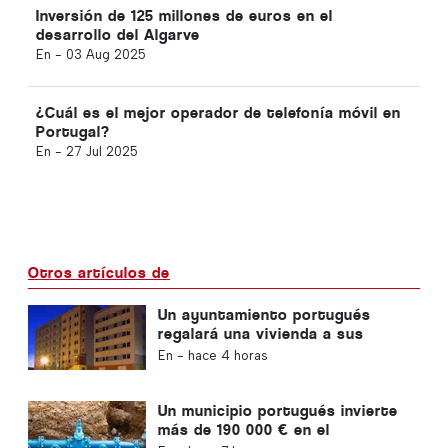
Inversión de 125 millones de euros en el
desarrollo del Algarve
En -
03 Aug 2025
¿Cuál es el mejor operador de telefonía móvil en
Portugal?
En -
27 Jul 2025
Otros artículos de
Un ayuntamiento portugués
regalará una vivienda a sus
ciudadanos
En -
hace 4 horas
Un municipio portugués invierte
más de 190 000 € en el