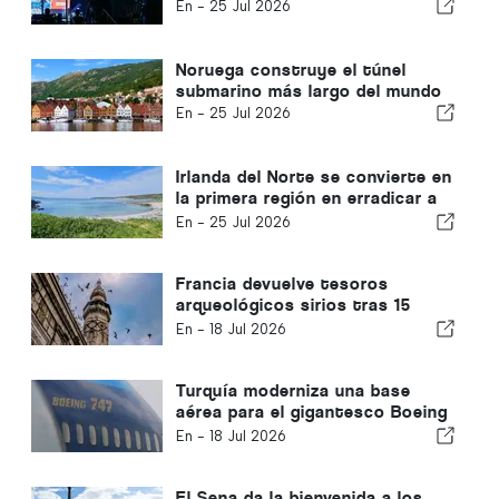
En -
25 Jul 2026
Noruega construye el túnel
submarino más largo del mundo
En -
25 Jul 2026
Irlanda del Norte se convierte en
la primera región en erradicar a
los hurones de una isla habitada
En -
25 Jul 2026
Francia devuelve tesoros
arqueológicos sirios tras 15
años
En -
18 Jul 2026
Turquía moderniza una base
aérea para el gigantesco Boeing
747 donado por Catar a EE. UU.
En -
18 Jul 2026
El Sena da la bienvenida a los