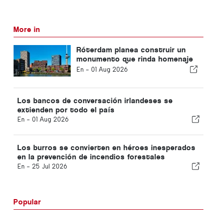
More in
Róterdam planea construir un
monumento que rinda homenaje
a las soluciones sostenibles
En -
01 Aug 2026
Los bancos de conversación irlandeses se
extienden por todo el país
En -
01 Aug 2026
Los burros se convierten en héroes inesperados
en la prevención de incendios forestales
En -
25 Jul 2026
Popular