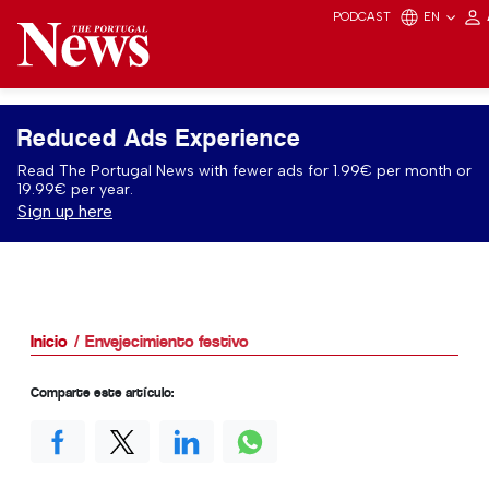
PODCAST
EN
Reduced Ads Experience
Read The Portugal News with fewer ads for 1.99€ per month or
19.99€ per year.
Sign up here
Inicio
Envejecimiento festivo
Comparte este artículo: