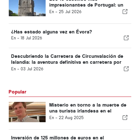
impresionantes de Portugal: un
recorrido por la historia del país
En -
25 Jul 2026
¿Has estado alguna vez en Évora?
En -
18 Jul 2026
Descubriendo la Carretera de Circunvalación de
Islandia: la aventura definitiva en carretera por
paisajes espectaculares
En -
03 Jul 2026
Popular
Misterio en torno a la muerte de
una turista irlandesa en el
Algarve
En -
22 Aug 2025
Inversión de 125 millones de euros en el