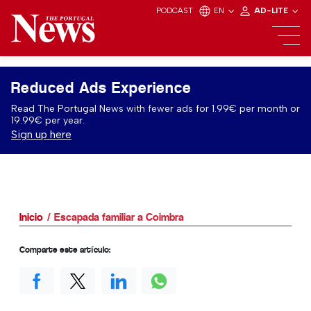
PODCAST
EN
AD-LITE
Reduced Ads Experience
Read The Portugal News with fewer ads for 1.99€ per month or
19.99€ per year.
Sign up here
Inicio
Escapada familiar a Coimbra
Comparte este artículo: