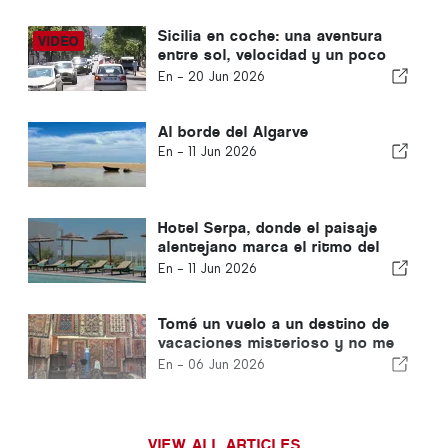
Sicilia en coche: una aventura
entre sol, velocidad y un poco
de miedo
En -
20 Jun 2026
Al borde del Algarve
En -
11 Jun 2026
Hotel Serpa, donde el paisaje
alentejano marca el ritmo del
tiempo
En -
11 Jun 2026
Tomé un vuelo a un destino de
vacaciones misterioso y no me
enteré hasta el aterrizaje
En -
06 Jun 2026
VIEW ALL ARTICLES