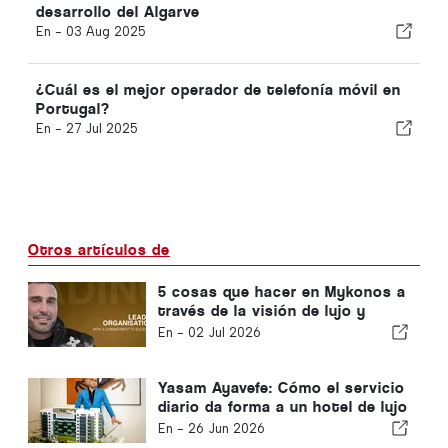
desarrollo del Algarve
En -
03 Aug 2025
¿Cuál es el mejor operador de telefonía móvil en
Portugal?
En -
27 Jul 2025
Otros artículos de
5 cosas que hacer en Mykonos a
través de la visión de lujo y
serenidad de Yasam Ayavefe
En -
02 Jul 2026
Yasam Ayavefe: Cómo el servicio
diario da forma a un hotel de lujo
en Mykonos
En -
26 Jun 2026