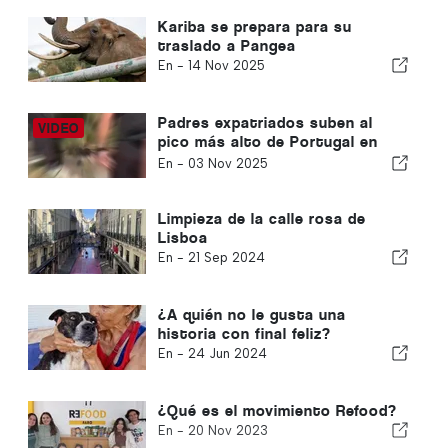
Kariba se prepara para su
traslado a Pangea
En -
14 Nov 2025
Padres expatriados suben al
pico más alto de Portugal en
beneficio del orfanato de Faro
En -
03 Nov 2025
Limpieza de la calle rosa de
Lisboa
En -
21 Sep 2024
¿A quién no le gusta una
historia con final feliz?
En -
24 Jun 2024
¿Qué es el movimiento Refood?
En -
20 Nov 2023