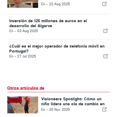
Algarve
En -
22 Aug 2025
Inversión de 125 millones de euros en el
desarrollo del Algarve
En -
03 Aug 2025
¿Cuál es el mejor operador de telefonía móvil en
Portugal?
En -
27 Jul 2025
Otros artículos de
Visioneers Spotlight: Cómo un
niño lidera una ola de cambio en
los océanos
En -
20 Nov 2025