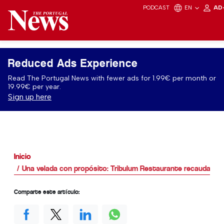
PODCAST
EN
AD
Reduced Ads Experience
Read The Portugal News with fewer ads for 1.99€ per month or
19.99€ per year.
Sign up here
Inicio
Una velada con propósito: Tribulum Restaurante recauda 10.0
Comparte este artículo: