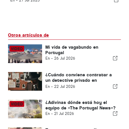
En -
27 Jul 2025
Otros artículos de
Mi vida de vagabundo en
Portugal
En -
26 Jul 2026
¿Cuándo conviene contratar a
un detective privado en
Portugal? Cinco situaciones en
En -
22 Jul 2026
las que disponer de información
fiable puede marcar la diferencia
¿Adivinas dónde está hoy el
equipo de «The Portugal News»?
En -
21 Jul 2026