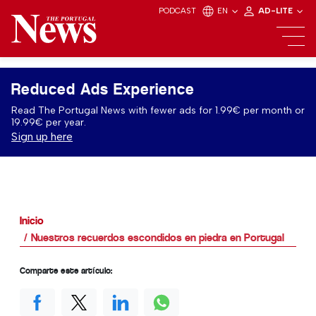
PODCAST
EN
AD-LITE
Reduced Ads Experience
Read The Portugal News with fewer ads for 1.99€ per month or
19.99€ per year.
Sign up here
Inicio
Nuestros recuerdos escondidos en piedra en Portugal
Comparte este artículo: