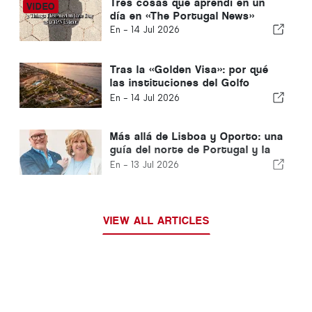
Tres cosas que aprendí en un
día en «The Portugal News»
En -
14 Jul 2026
Tras la «Golden Visa»: por qué
las instituciones del Golfo
siguen invirtiendo en Portugal
En -
14 Jul 2026
Más allá de Lisboa y Oporto: una
guía del norte de Portugal y la
Costa de Plata
En -
13 Jul 2026
VIEW ALL ARTICLES