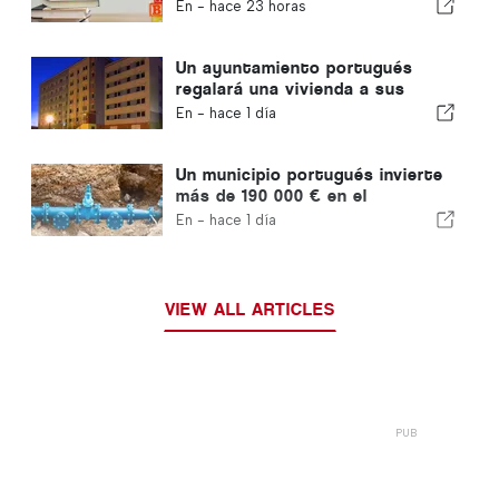
do Castelo
En -
hace 23 horas
Un ayuntamiento portugués
regalará una vivienda a sus
ciudadanos
En -
hace 1 día
Un municipio portugués invierte
más de 190 000 € en el
suministro de agua
En -
hace 1 día
VIEW ALL ARTICLES