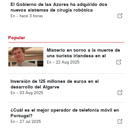
El Gobierno de las Azores ha adquirido dos
nuevos sistemas de cirugía robótica
En -
hace 3 horas
Popular
Misterio en torno a la muerte de
una turista irlandesa en el
Algarve
En -
22 Aug 2025
Inversión de 125 millones de euros en el
desarrollo del Algarve
En -
03 Aug 2025
¿Cuál es el mejor operador de telefonía móvil en
Portugal?
En -
27 Jul 2025