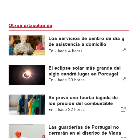
Otros artículos de
Los servicios de centro de día y
de asistencia a domicilio
volverán al municipio de Portugal
En -
hace 4 horas
El eclipse solar más grande del
siglo tendrá lugar en Portugal
En -
hace 20 horas
Se prevé una fuerte bajada de
los precios del combustible
En -
hace 22 horas
Las guarderías de Portugal no
cerrarán en el distrito de Viana