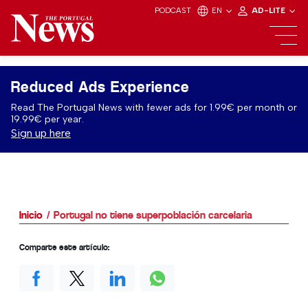
PODCAST
EN
AD-LITE
Reduced Ads Experience
Read The Portugal News with fewer ads for 1.99€ per month or
19.99€ per year.
Sign up here
Inicio
Portugal no tiene superpoblación carcelaria
Comparte este artículo: