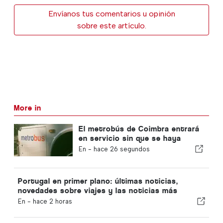
Envíanos tus comentarios u opinión
sobre este artículo.
More in
El metrobús de Coimbra entrará
en servicio sin que se haya
completado la nueva
En -
hace 26 segundos
funcionalidad
Portugal en primer plano: últimas noticias,
novedades sobre viajes y las noticias más
destacadas que acaparan los titulares
En -
hace 2 horas