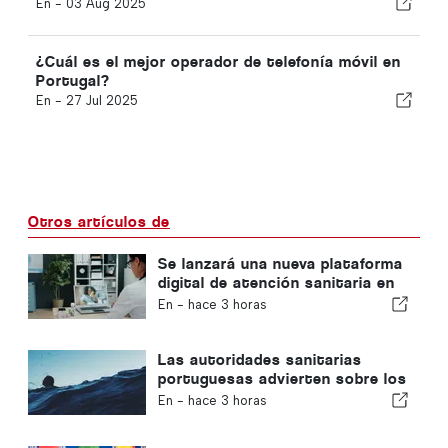
En -
03 Aug 2025
¿Cuál es el mejor operador de telefonía móvil en
Portugal?
En -
27 Jul 2025
Otros artículos de
Se lanzará una nueva plataforma
digital de atención sanitaria en
Portugal
En -
hace 3 horas
Las autoridades sanitarias
portuguesas advierten sobre los
peligros del ahogamiento
En -
hace 3 horas