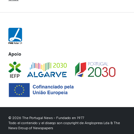
Apoio
© 2026 The Portugal News - Fundado en 1977
Todo el contenido y el diseqo son copyright de Anglopress Lda & The
News Group of Newspapers