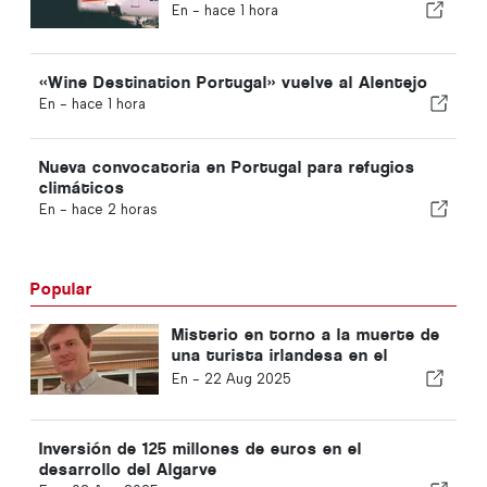
En -
hace 1 hora
«Wine Destination Portugal» vuelve al Alentejo
En -
hace 1 hora
Nueva convocatoria en Portugal para refugios
climáticos
En -
hace 2 horas
Popular
Misterio en torno a la muerte de
una turista irlandesa en el
Algarve
En -
22 Aug 2025
Inversión de 125 millones de euros en el
desarrollo del Algarve