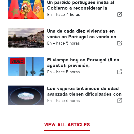
Un partido portugués insta al
Gobierno a reconsiderar la
candidatura de Marruecos para
En -
hace 4 horas
albergar el Mundial de 2030
debido a la crisis de Ceuta
Una de cada diez viviendas en
venta en Portugal se vende en
menos de una semana
En -
hace 5 horas
El tiempo hoy en Portugal (6 de
agosto): previsión,
temperaturas y qué se puede
En -
hace 5 horas
esperar
Los viajeros británicos de edad
avanzada tienen dificultades con
los nuevos controles de huellas
En -
hace 6 horas
dactilares de la Unión Europea
VIEW ALL ARTICLES