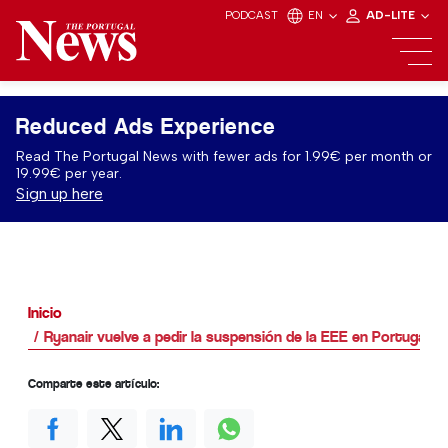
PODCAST
EN
AD-LITE
Reduced Ads Experience
Read The Portugal News with fewer ads for 1.99€ per month or
19.99€ per year.
Sign up here
Inicio
Ryanair vuelve a pedir la suspensión de la EEE en Portugal
Comparte este artículo: