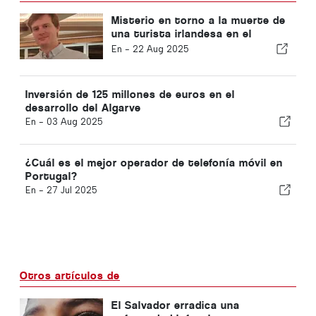
Misterio en torno a la muerte de
una turista irlandesa en el
Algarve
En -
22 Aug 2025
Inversión de 125 millones de euros en el
desarrollo del Algarve
En -
03 Aug 2025
¿Cuál es el mejor operador de telefonía móvil en
Portugal?
En -
27 Jul 2025
Otros artículos de
El Salvador erradica una