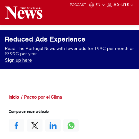
PODCAST
EN
AD-LITE
Reduced Ads Experience
Read The Portugal News with fewer ads for 1.99€ per month or
19.99€ per year.
Sign up here
Inicio
Pacto por el Clima
Comparte este artículo: