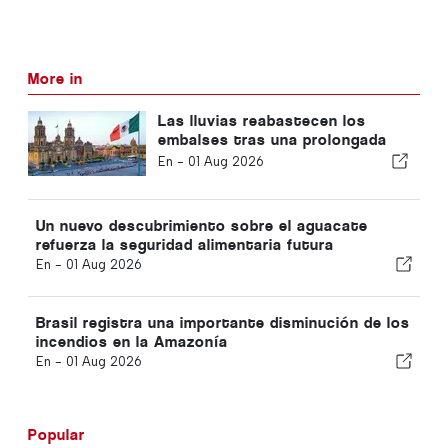
More in
Las lluvias reabastecen los
embalses tras una prolongada
sequía en México
En -
01 Aug 2026
Un nuevo descubrimiento sobre el aguacate
refuerza la seguridad alimentaria futura
En -
01 Aug 2026
Brasil registra una importante disminución de los
incendios en la Amazonía
En -
01 Aug 2026
Popular