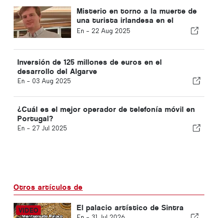
Misterio en torno a la muerte de
una turista irlandesa en el
Algarve
En -
22 Aug 2025
Inversión de 125 millones de euros en el
desarrollo del Algarve
En -
03 Aug 2025
¿Cuál es el mejor operador de telefonía móvil en
Portugal?
En -
27 Jul 2025
Otros artículos de
El palacio artístico de Sintra
En -
31 Jul 2026