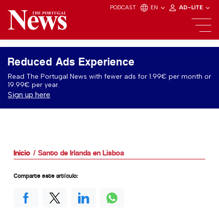
PODCAST
EN
AD-LITE
Reduced Ads Experience
Read The Portugal News with fewer ads for 1.99€ per month or
19.99€ per year.
Sign up here
Inicio
Santo de Irlanda en Lisboa
Comparte este artículo: