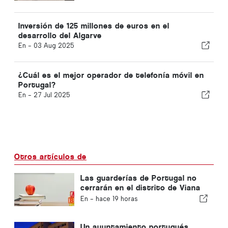
Inversión de 125 millones de euros en el
desarrollo del Algarve
En -
03 Aug 2025
¿Cuál es el mejor operador de telefonía móvil en
Portugal?
En -
27 Jul 2025
Otros artículos de
Las guarderías de Portugal no
cerrarán en el distrito de Viana
do Castelo
En -
hace 19 horas
Un ayuntamiento portugués