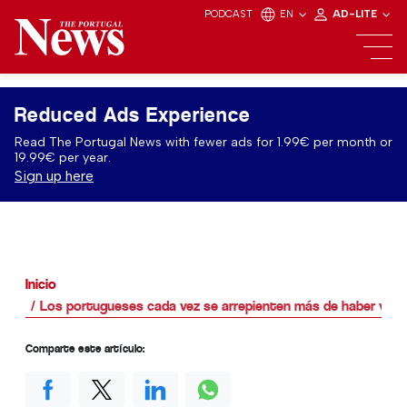
PODCAST
EN
AD-LITE
Reduced Ads Experience
Read The Portugal News with fewer ads for 1.99€ per month or
19.99€ per year.
Sign up here
Inicio
Los portugueses cada vez se arrepienten más de haber viaj
Comparte este artículo: