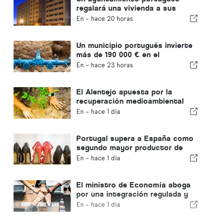
regalará una vivienda a sus
ciudadanos
En -
hace 20 horas
Un municipio portugués invierte
más de 190 000 € en el
suministro de agua
En -
hace 23 horas
El Alentejo apuesta por la
recuperación medioambiental
con fondos europeos
En -
hace 1 día
Portugal supera a España como
segundo mayor productor de
calzado de Europa
En -
hace 1 día
El ministro de Economía aboga
por una integración regulada y
garantiza una vía rápida para los
En -
hace 1 día
inmigrantes