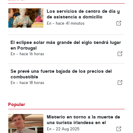
Los servicios de centro de día y
de asistencia a domicilio
volverán al municipio de Portugal
En -
hace 41 minutos
El eclipse solar más grande del siglo tendrá lugar
en Portugal
En -
hace 16 horas
Se prevé una fuerte bajada de los precios del
combustible
En -
hace 18 horas
Popular
Misterio en torno a la muerte de
una turista irlandesa en el
Algarve
En -
22 Aug 2025