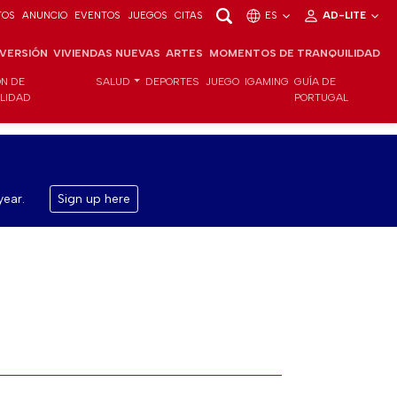
TOS
ANUNCIO
EVENTOS
JUEGOS
CITAS
ES
AD-LITE
NVERSIÓN
VIVIENDAS NUEVAS
ARTES
MOMENTOS DE TRANQUILIDAD
ÓN DE
SALUD
DEPORTES
JUEGO
IGAMING
GUÍA DE
ILIDAD
PORTUGAL
year.
Sign up here