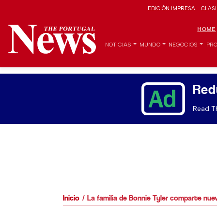
EDICIÓN IMPRESA
CLAS
HOME
NOTICIAS
MUNDO
NEGOCIOS
PRO
Red
Read Th
Inicio
La familia de Bonnie Tyler comparte nuev