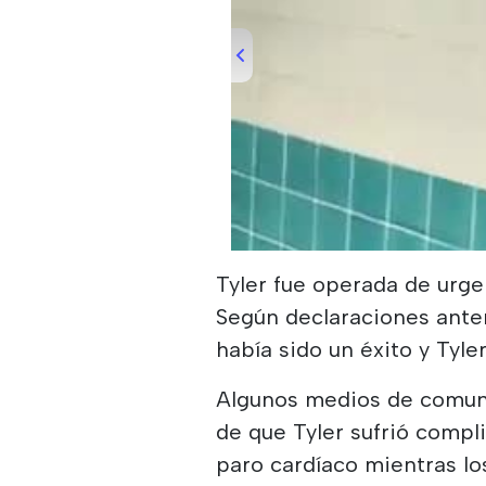
00:00
/
00:23
Metro Mosca
Tyler fue operada de urgen
Según declaraciones anter
había sido un éxito y Tyl
Algunos medios de comun
de que Tyler sufrió comp
paro cardíaco mientras l