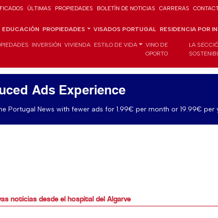
IFICADOS
ÚLTIMAS
PROPIEDADES
BOLETÍN DE NOTICIAS
CARRERAS
CONTAC
EDUCACIÓN
PROPIEDADES
VISADOS PORTUGAL
RESIDENCIA POR I
PIEDADES
INVERSIÓN
VIVIENDA
ESTILO DE VIDA
VINO DE
LA SECCI
OPORTO
SOSTENIB
uced Ads Experience
e Portugal News with fewer ads for 1.99€ per month or 19.99€ per 
as noticias desde el hospital del Algarve