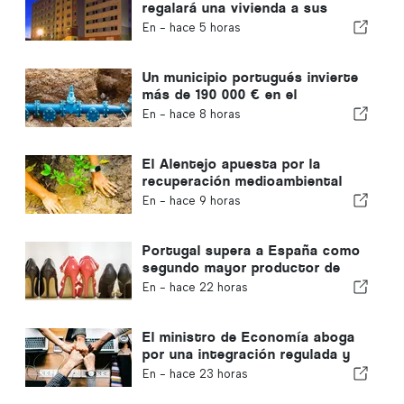
regalará una vivienda a sus
ciudadanos
En -
hace 5 horas
Un municipio portugués invierte
más de 190 000 € en el
suministro de agua
En -
hace 8 horas
El Alentejo apuesta por la
recuperación medioambiental
con fondos europeos
En -
hace 9 horas
Portugal supera a España como
segundo mayor productor de
calzado de Europa
En -
hace 22 horas
El ministro de Economía aboga
por una integración regulada y
garantiza una vía rápida para los
En -
hace 23 horas
inmigrantes