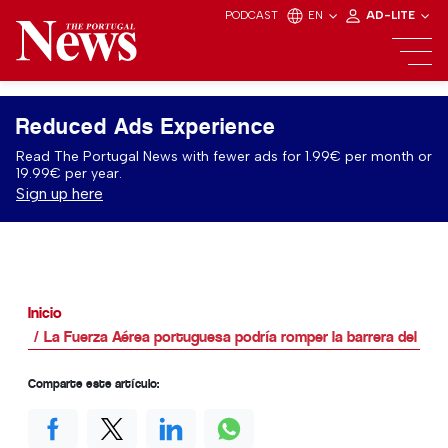
PODCAST
EN
AD-LITE
Reduced Ads Experience
Read The Portugal News with fewer ads for 1.99€ per month or
19.99€ per year.
Sign up here
Inicio
La Fuerza Aérea portuguesa podría romper la barrera del so
Comparte este artículo: