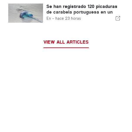
Se han registrado 120 picaduras
de carabela portuguesa en un
solo día
En -
hace 23 horas
VIEW ALL ARTICLES