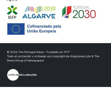
© 2026 The Portugal News - Fundado en 1977
Todo el contenido y el diseqo son copyright de Anglopress Lda & The
News Group of Newspapers