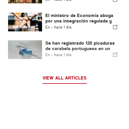
El ministro de Economía aboga
por una integración regulada y
garantiza una vía rápida para los
En -
hace 1 día
inmigrantes
Se han registrado 120 picaduras
de carabela portuguesa en un
solo día
En -
hace 1 día
VIEW ALL ARTICLES