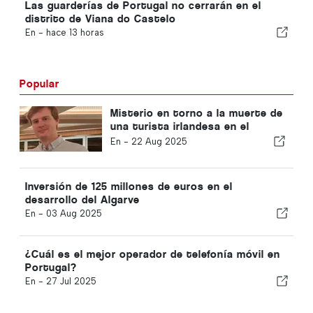
Las guarderías de Portugal no cerrarán en el
distrito de Viana do Castelo
En -
hace 13 horas
Popular
Misterio en torno a la muerte de
una turista irlandesa en el
Algarve
En -
22 Aug 2025
Inversión de 125 millones de euros en el
desarrollo del Algarve
En -
03 Aug 2025
¿Cuál es el mejor operador de telefonía móvil en
Portugal?
En -
27 Jul 2025