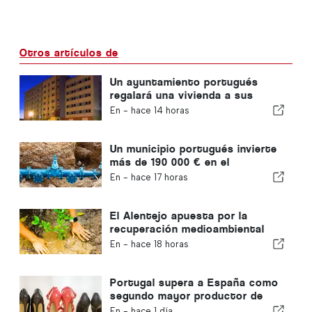
Otros artículos de
Un ayuntamiento portugués
regalará una vivienda a sus
ciudadanos
En -
hace 14 horas
Un municipio portugués invierte
más de 190 000 € en el
suministro de agua
En -
hace 17 horas
El Alentejo apuesta por la
recuperación medioambiental
con fondos europeos
En -
hace 18 horas
Portugal supera a España como
segundo mayor productor de
calzado de Europa
En -
hace 1 día