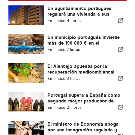
Un ayuntamiento portugués
regalará una vivienda a sus
ciudadanos
En -
hace 4 horas
Un municipio portugués invierte
más de 190 000 € en el
suministro de agua
En -
hace 7 horas
El Alentejo apuesta por la
recuperación medioambiental
con fondos europeos
En -
hace 8 horas
Portugal supera a España como
segundo mayor productor de
calzado de Europa
En -
hace 21 horas
El ministro de Economía aboga
por una integración regulada y