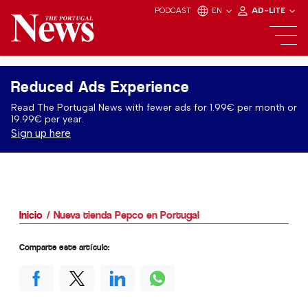
PODCAST
EN
AD-LITE
Reduced Ads Experience
Read The Portugal News with fewer ads for 1.99€ per month or
19.99€ per year.
Sign up here
Inicio
Nueva tienda Pepco en Portugal
Comparte este artículo: