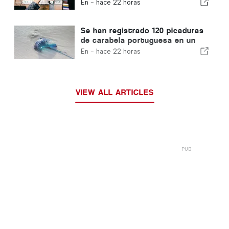
garantiza una vía rápida para los
En -
hace 22 horas
inmigrantes
Se han registrado 120 picaduras
de carabela portuguesa en un
solo día
En -
hace 22 horas
VIEW ALL ARTICLES