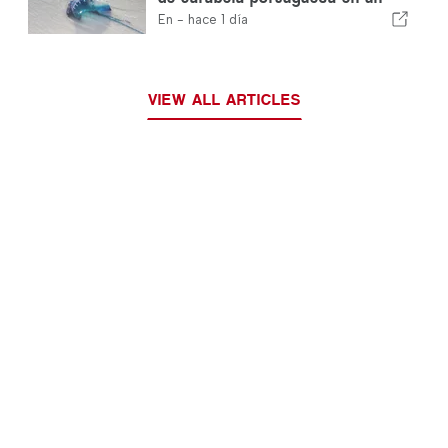
solo día
En -
hace 1 día
VIEW ALL ARTICLES