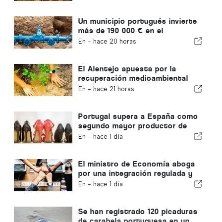
Un municipio portugués invierte
más de 190 000 € en el
suministro de agua
En -
hace 20 horas
El Alentejo apuesta por la
recuperación medioambiental
con fondos europeos
En -
hace 21 horas
Portugal supera a España como
segundo mayor productor de
calzado de Europa
En -
hace 1 día
El ministro de Economía aboga
por una integración regulada y
garantiza una vía rápida para los
En -
hace 1 día
inmigrantes
Se han registrado 120 picaduras
de carabela portuguesa en un