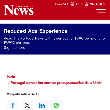
PODCAST
EN
AD-LITE
Reduced Ads Experience
Read The Portugal News with fewer ads for 1.99€ per month or
19.99€ per year.
Sign up here
Inicio
Portugal cumple las normas presupuestarias de la Unión Eu
Comparte este artículo: