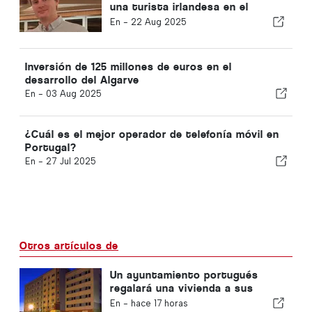
una turista irlandesa en el
Algarve
En -
22 Aug 2025
Inversión de 125 millones de euros en el
desarrollo del Algarve
En -
03 Aug 2025
¿Cuál es el mejor operador de telefonía móvil en
Portugal?
En -
27 Jul 2025
Otros artículos de
Un ayuntamiento portugués
regalará una vivienda a sus
ciudadanos
En -
hace 17 horas