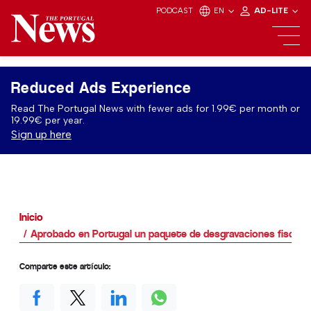
PODCAST
EN
AD-LITE
Reduced Ads Experience
Read The Portugal News with fewer ads for 1.99€ per month or
19.99€ per year.
Sign up here
Inicio
Aprobado en Portugal un paquete de desgravaciones fiscales 
Comparte este artículo: