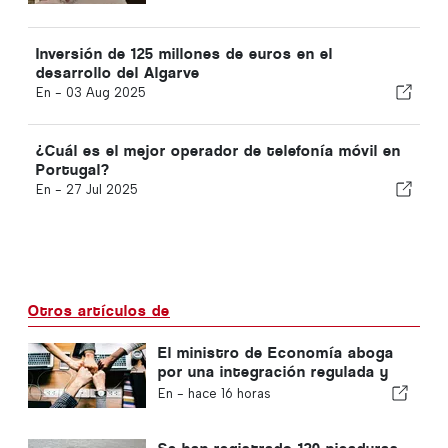
Inversión de 125 millones de euros en el
desarrollo del Algarve
En -
03 Aug 2025
¿Cuál es el mejor operador de telefonía móvil en
Portugal?
En -
27 Jul 2025
Otros artículos de
El ministro de Economía aboga
por una integración regulada y
garantiza una vía rápida para los
En -
hace 16 horas
inmigrantes