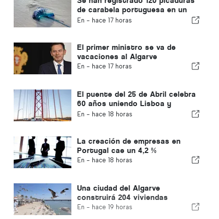
Se han registrado 120 picaduras
de carabela portuguesa en un
solo día
En -
hace 17 horas
El primer ministro se va de
vacaciones al Algarve
En -
hace 17 horas
El puente del 25 de Abril celebra
60 años uniendo Lisboa y
Almada
En -
hace 18 horas
La creación de empresas en
Portugal cae un 4,2 %
En -
hace 18 horas
Una ciudad del Algarve
construirá 204 viviendas
En -
hace 19 horas