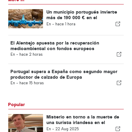
Un municipio portugués invierte
más de 190 000 € en el
suministro de agua
En -
hace 1 hora
El Alentejo apuesta por la recuperación
medioambiental con fondos europeos
En -
hace 2 horas
Portugal supera a España como segundo mayor
productor de calzado de Europa
En -
hace 15 horas
Popular
Misterio en torno a la muerte de
una turista irlandesa en el
Algarve
En -
22 Aug 2025