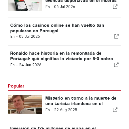
eventos deportivos en el interés
por las apuestas online en
En -
06 Jul 2026
Portugal
Cómo los casinos online se han vuelto tan
populares en Portugal
En -
03 Jul 2026
Ronaldo hace historia en la remontada de
Portugal: qué significa la victoria por 5-0 sobre
Uzbekistán para el resto del Grupo K
En -
24 Jun 2026
Popular
Misterio en torno a la muerte de
una turista irlandesa en el
Algarve
En -
22 Aug 2025
Inversión de 125 millones de euros en el