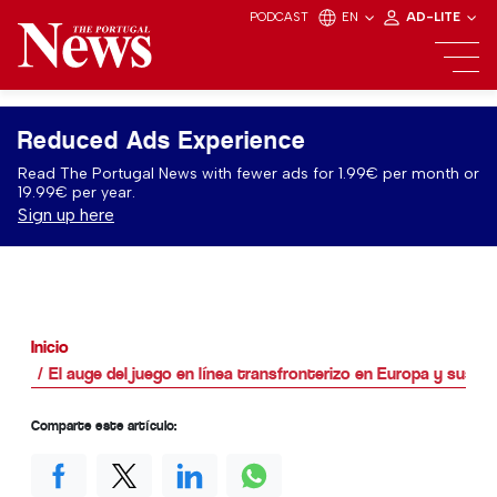
PODCAST
EN
AD-LITE
Reduced Ads Experience
Read The Portugal News with fewer ads for 1.99€ per month or
19.99€ per year.
Sign up here
Inicio
El auge del juego en línea transfronterizo en Europa y sus 
Comparte este artículo: