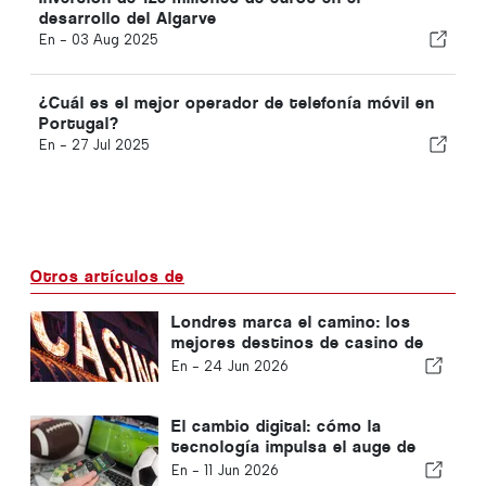
desarrollo del Algarve
En -
03 Aug 2025
¿Cuál es el mejor operador de telefonía móvil en
Portugal?
En -
27 Jul 2025
Otros artículos de
Londres marca el camino: los
mejores destinos de casino de
Europa para los viajeros
En -
24 Jun 2026
británicos
El cambio digital: cómo la
tecnología impulsa el auge de
las apuestas deportivas en línea
En -
11 Jun 2026