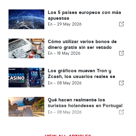
en Portugal
Los 5 países europeos con más
apuestas
En -
29 May 2026
Cómo utilizar varios bonos de
dinero gratis sin ser vetado
En -
18 May 2026
Los gráficos mueven Tron y
Zcash, los usuarios reales se
mueven BlockDAG: El primer
En -
08 May 2026
casino de Capa 1 acaba de
ponerse en marcha
Qué hacen realmente los
turistas holandeses en Portugal
y qué nos dice eso sobre el
En -
08 May 2026
turismo portugués en 2026