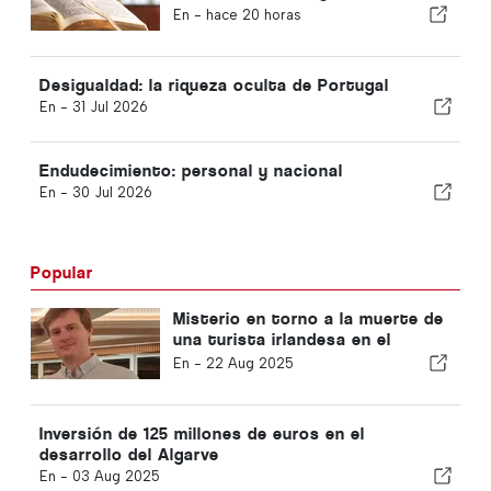
Tyndale
En -
hace 20 horas
Desigualdad: la riqueza oculta de Portugal
En -
31 Jul 2026
Endudecimiento: personal y nacional
En -
30 Jul 2026
Popular
Misterio en torno a la muerte de
una turista irlandesa en el
Algarve
En -
22 Aug 2025
Inversión de 125 millones de euros en el
desarrollo del Algarve
En -
03 Aug 2025