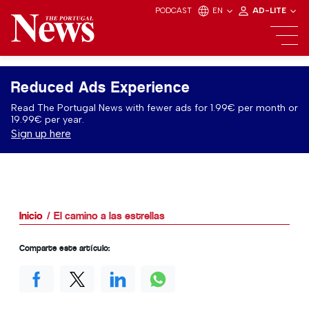
PODCAST
EN
AD-LITE
Reduced Ads Experience
Read The Portugal News with fewer ads for 1.99€ per month or
19.99€ per year.
Sign up here
Inicio
El camino a las estrellas
Comparte este artículo: