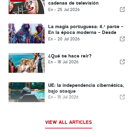
cadenas de televisión
convencionales?
En -
25 Jul 2026
La magia portuguesa: 4.ª parte –
En la época moderna – Desde
1500 hasta la actualidad
En -
20 Jul 2026
¿Qué te hace reír?
En -
18 Jul 2026
UE: la independencia cibernética,
bajo ataque
En -
15 Jul 2026
VIEW ALL ARTICLES