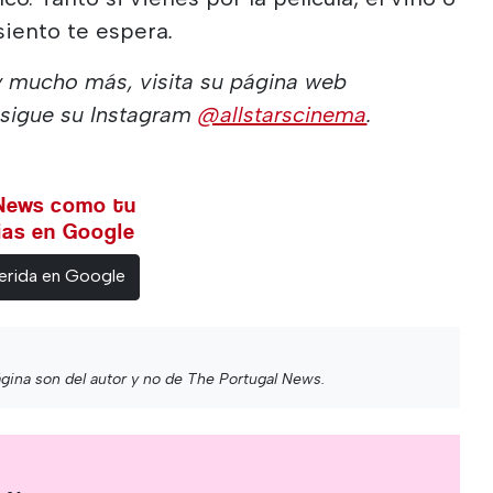
 asiento te espera
.
 y mucho más, visita su página web
sigue su Instagram
@allstarscinema
.
 News como tu
cias en Google
erida en Google
gina son del autor y no de The Portugal News.