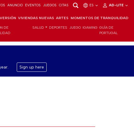
TOS
ANUNCIO
EVENTOS
JUEGOS
CITAS
ES
AD-LITE
NVERSIÓN
VIVIENDAS NUEVAS
ARTES
MOMENTOS DE TRANQUILIDAD
ÓN DE
SALUD
DEPORTES
JUEGO
IGAMING
GUÍA DE
ILIDAD
PORTUGAL
year.
Sign up here