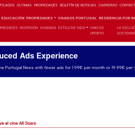
IFICADOS
ÚLTIMAS
PROPIEDADES
BOLETÍN DE NOTICIAS
CARRERAS
CONTAC
EDUCACIÓN
PROPIEDADES
VISADOS PORTUGAL
RESIDENCIA POR I
PIEDADES
INVERSIÓN
VIVIENDA
ESTILO DE VIDA
VINO DE
LA SECCI
OPORTO
SOSTENIB
uced Ads Experience
e Portugal News with fewer ads for 1.99€ per month or 19.99€ per 
ve el cine All Stars