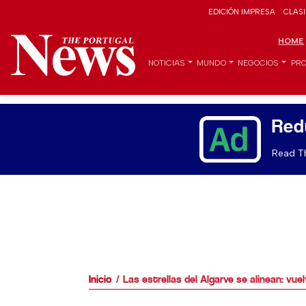
EDICIÓN IMPRESA
CLAS
HOME
NOTICIAS
MUNDO
NEGOCIOS
PRO
Red
Read Th
Inicio
Las estrellas del Algarve se alinean: vuel