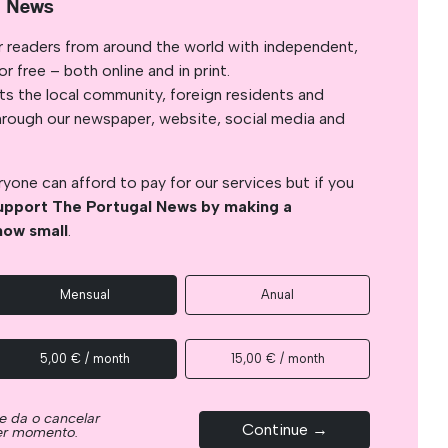
l News
r readers from around the world with independent,
 free – both online and in print.
s the local community, foreign residents and
s through our newspaper, website, social media and
yone can afford to pay for our services but if you
upport The Portugal News by making a
how small
.
Mensual
Anual
5,00 € / month
15,00 € / month
e da o cancelar
Continue →
ier momento.