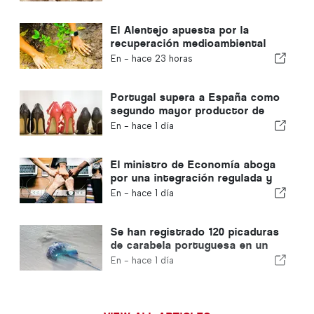
El Alentejo apuesta por la
recuperación medioambiental
con fondos europeos
En -
hace 23 horas
Portugal supera a España como
segundo mayor productor de
calzado de Europa
En -
hace 1 día
El ministro de Economía aboga
por una integración regulada y
garantiza una vía rápida para los
En -
hace 1 día
inmigrantes
Se han registrado 120 picaduras
de carabela portuguesa en un
solo día
En -
hace 1 día