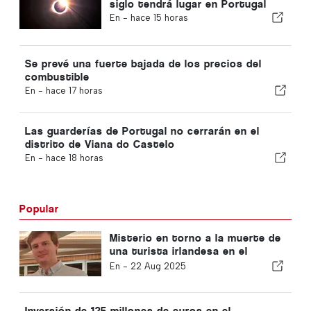
siglo tendrá lugar en Portugal
En -
hace 15 horas
Se prevé una fuerte bajada de los precios del
combustible
En -
hace 17 horas
Las guarderías de Portugal no cerrarán en el
distrito de Viana do Castelo
En -
hace 18 horas
Popular
Misterio en torno a la muerte de
una turista irlandesa en el
Algarve
En -
22 Aug 2025
Inversión de 125 millones de euros en el