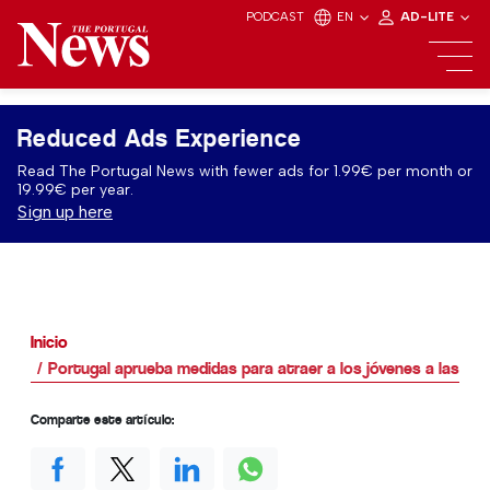
PODCAST
EN
AD-LITE
Reduced Ads Experience
Read The Portugal News with fewer ads for 1.99€ per month or
19.99€ per year.
Sign up here
Inicio
Portugal aprueba medidas para atraer a los jóvenes a las F
Comparte este artículo: