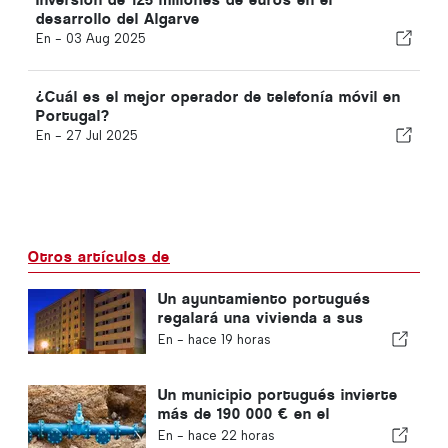
desarrollo del Algarve
En -
03 Aug 2025
¿Cuál es el mejor operador de telefonía móvil en
Portugal?
En -
27 Jul 2025
Otros artículos de
Un ayuntamiento portugués
regalará una vivienda a sus
ciudadanos
En -
hace 19 horas
Un municipio portugués invierte
más de 190 000 € en el
suministro de agua
En -
hace 22 horas