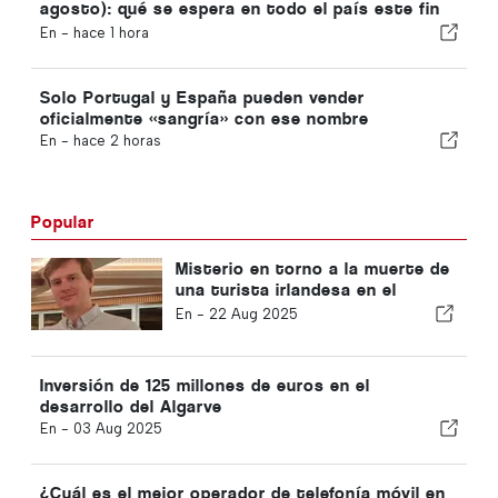
agosto): qué se espera en todo el país este fin
de semana
En -
hace 1 hora
Solo Portugal y España pueden vender
oficialmente «sangría» con ese nombre
En -
hace 2 horas
Popular
Misterio en torno a la muerte de
una turista irlandesa en el
Algarve
En -
22 Aug 2025
Inversión de 125 millones de euros en el
desarrollo del Algarve
En -
03 Aug 2025
¿Cuál es el mejor operador de telefonía móvil en