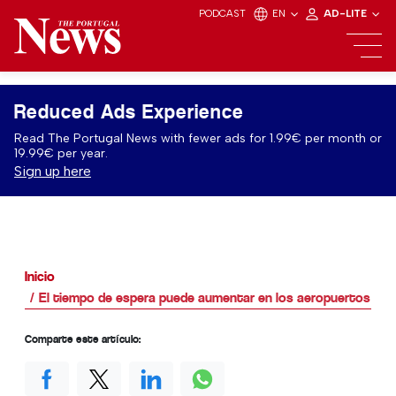
PODCAST
EN
AD-LITE
Reduced Ads Experience
Read The Portugal News with fewer ads for 1.99€ per month or
19.99€ per year.
Sign up here
Inicio
El tiempo de espera puede aumentar en los aeropuertos po
Comparte este artículo: