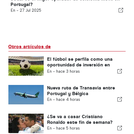
Portugal?
En -
27 Jul 2025
Otros artículos de
El fútbol se perfila como una
oportunidad de inversión en
auge en toda Europa
En -
hace 3 horas
Nueva ruta de Transavia entre
Portugal y Bélgica
En -
hace 4 horas
¿Se va a casar Cristiano
Ronaldo este fin de semana?
En -
hace 5 horas