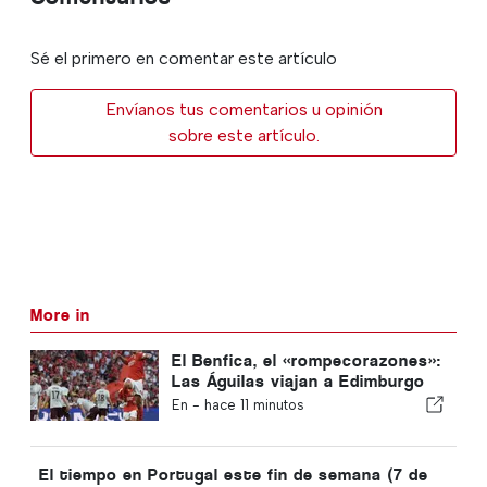
Sé el primero en comentar este artículo
Envíanos tus comentarios u opinión
sobre este artículo.
More in
El Benfica, el «rompecorazones»:
Las Águilas viajan a Edimburgo
con un pie ya en la siguiente
En -
hace 11 minutos
fase
El tiempo en Portugal este fin de semana (7 de