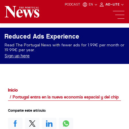
PODCAST
EN
AD-LITE
Reduced Ads Experience
Read The Portugal News with fewer ads for 1.99€ per month or
19.99€ per year.
Sign up here
Inicio
Portugal entra en la nueva economía espacial y del chip
Comparte este artículo: