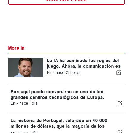
More in
La IA ha cambiado las reglas del
juego. Ahora, la comunicación es
la ventaja competitiva.
En -
hace 21 horas
Portugal puede convertirse en uno de los
grandes centros tecnológicos de Europa.
En -
hace 1 día
La historia de Portugal, valorada en 40 000
millones de dólares, que la mayoría de los
inversores están pasando por alto
En -
hace 1 día