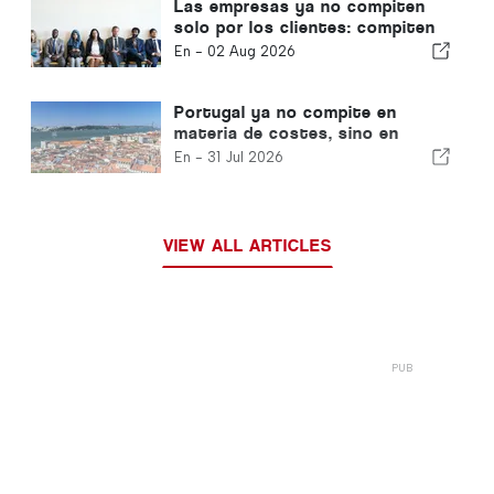
Las empresas ya no compiten
solo por los clientes: compiten
por el talento.
En -
02 Aug 2026
Portugal ya no compite en
materia de costes, sino en
materia de ecosistemas
En -
31 Jul 2026
VIEW ALL ARTICLES