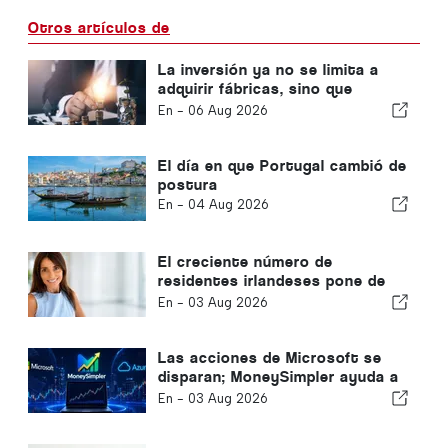
Otros artículos de
La inversión ya no se limita a
adquirir fábricas, sino que
también adquiere
En -
06 Aug 2026
conocimientos.
El día en que Portugal cambió de
postura
En -
04 Aug 2026
El creciente número de
residentes irlandeses pone de
relieve la transformación del
En -
03 Aug 2026
Algarve en un lugar donde vivir
todo el año
Las acciones de Microsoft se
disparan; MoneySimpler ayuda a
los inversores a generar
En -
03 Aug 2026
ingresos pasivos mediante el
trading automatizado con IA