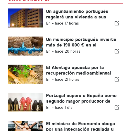
Un ayuntamiento portugués
regalará una vivienda a sus
ciudadanos
En -
hace 17 horas
Un municipio portugués invierte
más de 190 000 € en el
suministro de agua
En -
hace 20 horas
El Alentejo apuesta por la
recuperación medioambiental
con fondos europeos
En -
hace 21 horas
Portugal supera a España como
segundo mayor productor de
calzado de Europa
En -
hace 1 día
El ministro de Economía aboga
por una integración regulada y