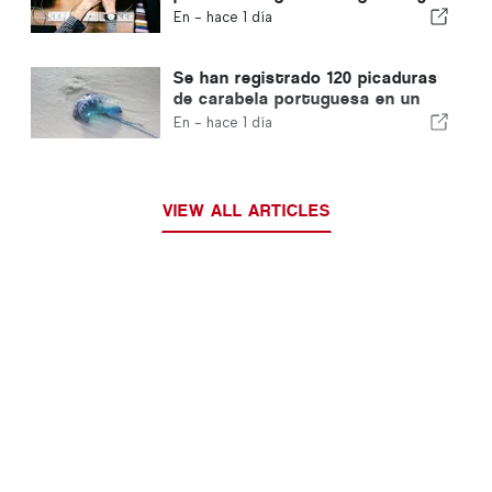
garantiza una vía rápida para los
En -
hace 1 día
inmigrantes
Se han registrado 120 picaduras
de carabela portuguesa en un
solo día
En -
hace 1 día
VIEW ALL ARTICLES