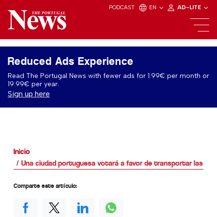
PODCAST
EN
AD-LITE
Reduced Ads Experience
Read The Portugal News with fewer ads for 1.99€ per month or
19.99€ per year.
Sign up here
Inicio
Una ciudad portuguesa votará a favor de transportar las com
Comparte este artículo: