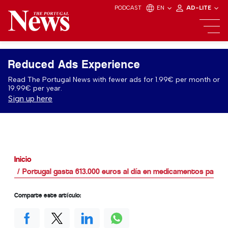
PODCAST
EN
AD-LITE
Reduced Ads Experience
Read The Portugal News with fewer ads for 1.99€ per month or
19.99€ per year.
Sign up here
Inicio
Portugal gasta 613.000 euros al día en medicamentos para a
Comparte este artículo: