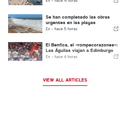
En -
hace 4 horas
Se han completado las obras
urgentes en las playas
portuguesas
En -
hace 5 horas
El Benfica, el «rompecorazones»:
Las Águilas viajan a Edimburgo
con un pie ya en la siguiente
En -
hace 6 horas
fase
VIEW ALL ARTICLES