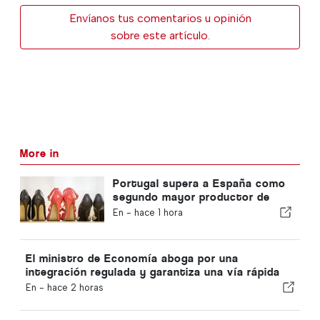
Envíanos tus comentarios u opinión
sobre este artículo.
More in
Portugal supera a España como
segundo mayor productor de
calzado de Europa
En -
hace 1 hora
El ministro de Economía aboga por una
integración regulada y garantiza una vía rápida
para los inmigrantes
En -
hace 2 horas