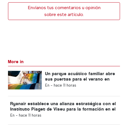
Envíanos tus comentarios u opinión
sobre este artículo.
More in
Un parque acuático familiar abre
sus puertas para el verano en
Portugal con entradas a 2 €
En -
hace 11 horas
Ryanair establece una alianza estratégica con el
Instituto Piaget de Viseu para la formación en el
sector de la aviación en Portugal
En -
hace 11 horas