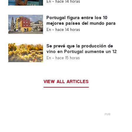
uso que no lleven el sello
En -
hace 14 horas
«Volta»
Portugal figura entre los 10
mejores países del mundo para
los expatriados
En -
hace 14 horas
Se prevé que la producción de
vino en Portugal aumente un 12
% en esta vendimia
En -
hace 15 horas
VIEW ALL ARTICLES