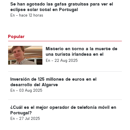
Se han agotado las gafas gratuitas para ver el
eclipse solar total en Portugal
En -
hace 12 horas
Popular
Misterio en torno a la muerte de
una turista irlandesa en el
Algarve
En -
22 Aug 2025
Inversión de 125 millones de euros en el
desarrollo del Algarve
En -
03 Aug 2025
¿Cuál es el mejor operador de telefonía móvil en
Portugal?
En -
27 Jul 2025