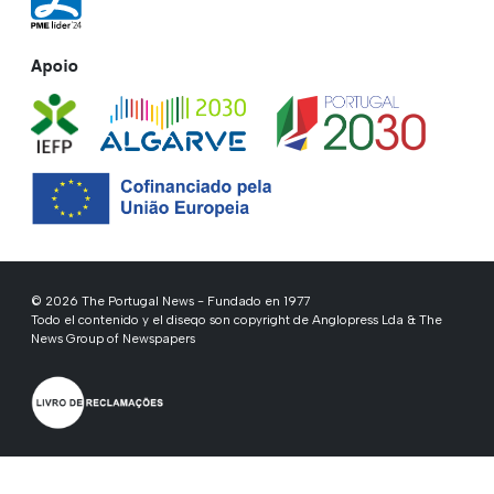
Apoio
© 2026 The Portugal News - Fundado en 1977
Todo el contenido y el diseqo son copyright de Anglopress Lda & The
News Group of Newspapers