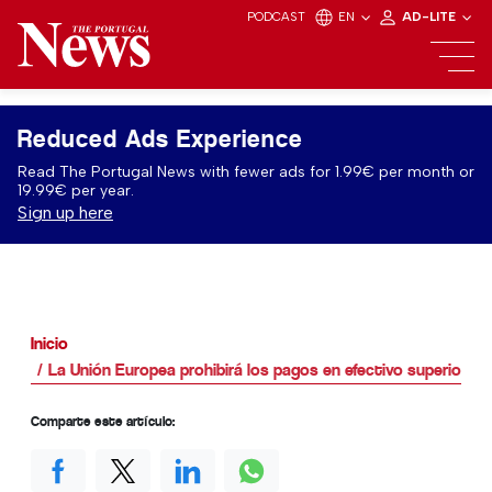
PODCAST
EN
AD-LITE
Reduced Ads Experience
Read The Portugal News with fewer ads for 1.99€ per month or
19.99€ per year.
Sign up here
Inicio
La Unión Europea prohibirá los pagos en efectivo superiores 
Comparte este artículo: