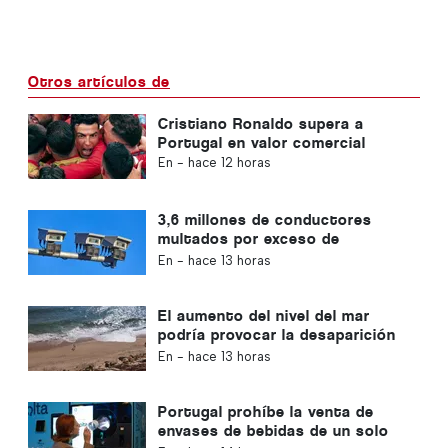
Otros artículos de
Cristiano Ronaldo supera a
Portugal en valor comercial
En -
hace 12 horas
3,6 millones de conductores
multados por exceso de
velocidad en Portugal en 10 años
En -
hace 13 horas
El aumento del nivel del mar
podría provocar la desaparición
del 40 % de las playas de
En -
hace 13 horas
Portugal
Portugal prohíbe la venta de
envases de bebidas de un solo