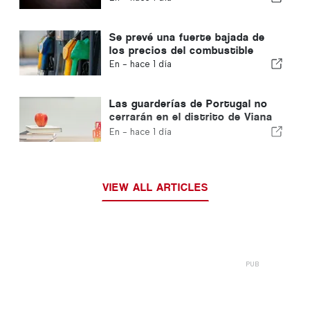
Se prevé una fuerte bajada de
los precios del combustible
En -
hace 1 día
Las guarderías de Portugal no
cerrarán en el distrito de Viana
do Castelo
En -
hace 1 día
VIEW ALL ARTICLES