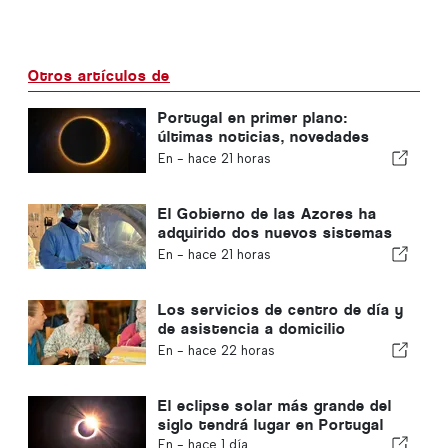
Otros artículos de
Portugal en primer plano:
últimas noticias, novedades
sobre viajes y las noticias más
En -
hace 21 horas
destacadas que acaparan los
titulares
El Gobierno de las Azores ha
adquirido dos nuevos sistemas
de cirugía robótica
En -
hace 21 horas
Los servicios de centro de día y
de asistencia a domicilio
volverán al municipio de Portugal
En -
hace 22 horas
El eclipse solar más grande del
siglo tendrá lugar en Portugal
En -
hace 1 día