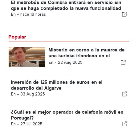
El metrobús de Coimbra entrará en servicio sin
que se haya completado la nueva funcionalidad
En -
hace 18 horas
Popular
Misterio en torno a la muerte de
una turista irlandesa en el
Algarve
En -
22 Aug 2025
Inversión de 125 millones de euros en el
desarrollo del Algarve
En -
03 Aug 2025
¿Cuál es el mejor operador de telefonía móvil en
Portugal?
En -
27 Jul 2025