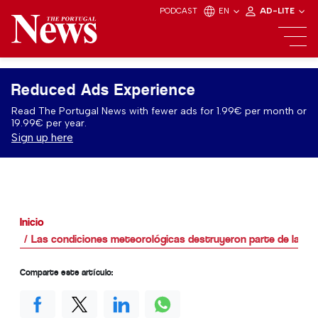
PODCAST
EN
AD-LITE
Reduced Ads Experience
Read The Portugal News with fewer ads for 1.99€ per month or
19.99€ per year.
Sign up here
Inicio
Las condiciones meteorológicas destruyeron parte de la pr
Comparte este artículo: