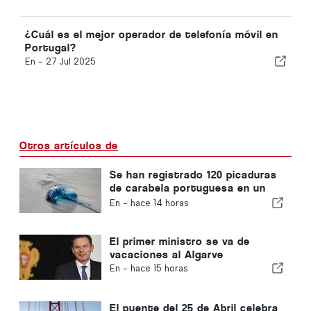
¿Cuál es el mejor operador de telefonía móvil en
Portugal?
En -
27 Jul 2025
Otros artículos de
Se han registrado 120 picaduras
de carabela portuguesa en un
solo día
En -
hace 14 horas
El primer ministro se va de
vacaciones al Algarve
En -
hace 15 horas
El puente del 25 de Abril celebra