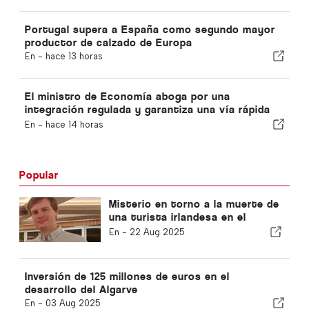
Portugal supera a España como segundo mayor
productor de calzado de Europa
En -
hace 13 horas
El ministro de Economía aboga por una
integración regulada y garantiza una vía rápida
para los inmigrantes
En -
hace 14 horas
Popular
Misterio en torno a la muerte de
una turista irlandesa en el
Algarve
En -
22 Aug 2025
Inversión de 125 millones de euros en el
desarrollo del Algarve
En -
03 Aug 2025