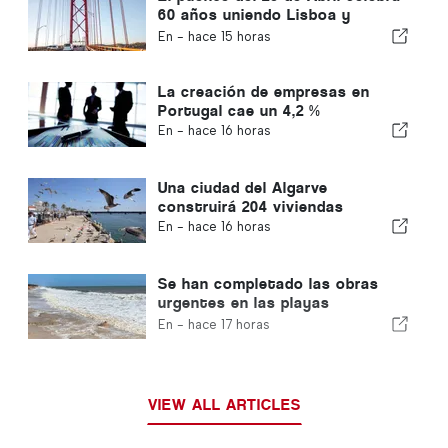
60 años uniendo Lisboa y
Almada
En -
hace 15 horas
La creación de empresas en
Portugal cae un 4,2 %
En -
hace 16 horas
Una ciudad del Algarve
construirá 204 viviendas
En -
hace 16 horas
Se han completado las obras
urgentes en las playas
portuguesas
En -
hace 17 horas
VIEW ALL ARTICLES