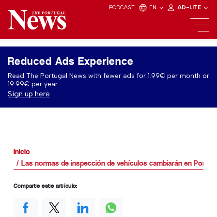
PODCAST
EN
AD-LITE
Reduced Ads Experience
Read The Portugal News with fewer ads for 1.99€ per month or
19.99€ per year.
Sign up here
Inicio
Las normas de inspección de vehículos cambiarán en Portug
Comparte este artículo: