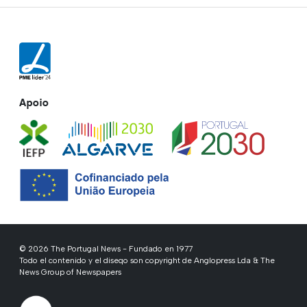
Apoio
© 2026 The Portugal News - Fundado en 1977
Todo el contenido y el diseqo son copyright de Anglopress Lda & The
News Group of Newspapers