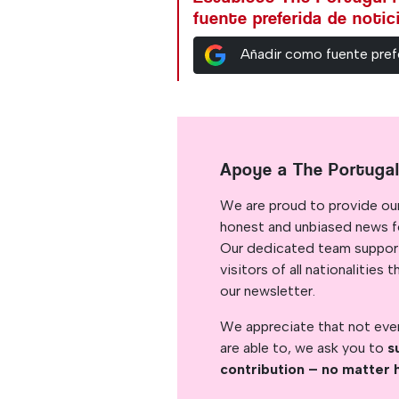
fuente preferida de noti
Añadir como fuente pref
Apoye a The Portuga
We are proud to provide ou
honest and unbiased news for
Our dedicated team support
visitors of all nationalitie
our newsletter.
We appreciate that not ever
are able to, we ask you to
s
contribution – no matter 