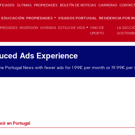
IFICADOS
ÚLTIMAS
PROPIEDADES
BOLETÍN DE NOTICIAS
CARRERAS
CONTAC
EDUCACIÓN
PROPIEDADES
VISADOS PORTUGAL
RESIDENCIA POR I
PIEDADES
INVERSIÓN
VIVIENDA
ESTILO DE VIDA
VINO DE
LA SECCI
OPORTO
SOSTENIB
uced Ads Experience
e Portugal News with fewer ads for 1.99€ per month or 19.99€ per 
cir en Portugal