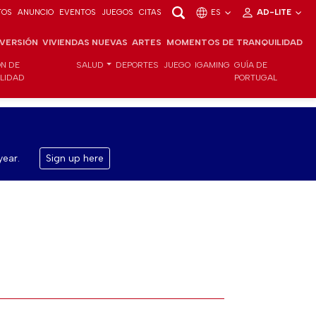
TOS
ANUNCIO
EVENTOS
JUEGOS
CITAS
ES
AD-LITE
NVERSIÓN
VIVIENDAS NUEVAS
ARTES
MOMENTOS DE TRANQUILIDAD
ÓN DE
SALUD
DEPORTES
JUEGO
IGAMING
GUÍA DE
ILIDAD
PORTUGAL
year.
Sign up here