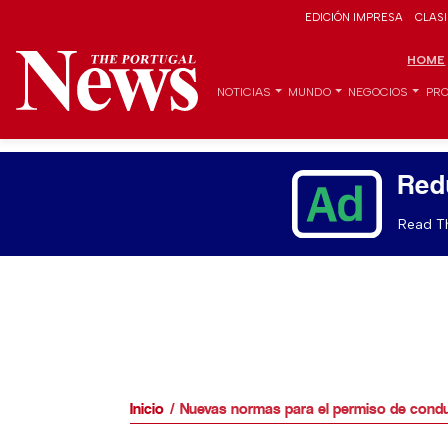
EDICIÓN IMPRESA
CLAS
HOME
NOTICIAS
MUNDO
NEGOCIOS
PRO
Red
Read Th
Inicio
Nuevas normas para el permiso de condu