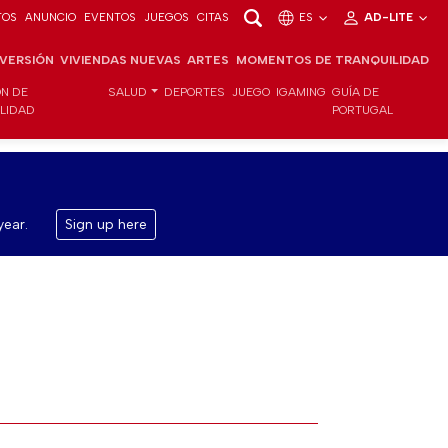
TOS
ANUNCIO
EVENTOS
JUEGOS
CITAS
ES
AD-LITE
NVERSIÓN
VIVIENDAS NUEVAS
ARTES
MOMENTOS DE TRANQUILIDAD
ÓN DE
SALUD
DEPORTES
JUEGO
IGAMING
GUÍA DE
ILIDAD
PORTUGAL
year.
Sign up here