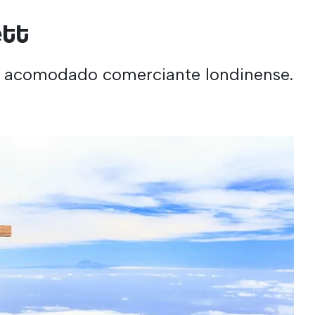
ett
n acomodado comerciante londinense.