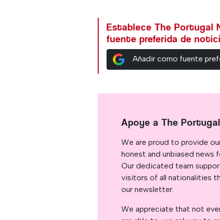
Establece The Portugal
fuente preferida de noti
Añadir como fuente pref
Apoye a The Portuga
We are proud to provide ou
honest and unbiased news for
Our dedicated team support
visitors of all nationalitie
our newsletter.
We appreciate that not ever