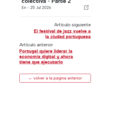
colectiva - Parte 2
En -
25 Jul 2026
Artículo siguiente
El festival de jazz vuelve a
la ciudad portuguesa
Artículo anterior
Portugal quiere liderar la
economía digital y ahora
tiene que ejecutarlo
← volver a la pagina anterior