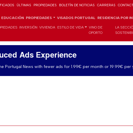
IFICADOS
ÚLTIMAS
PROPIEDADES
BOLETÍN DE NOTICIAS
CARRERAS
CONTAC
EDUCACIÓN
PROPIEDADES
VISADOS PORTUGAL
RESIDENCIA POR I
PIEDADES
INVERSIÓN
VIVIENDA
ESTILO DE VIDA
VINO DE
LA SECCI
OPORTO
SOSTENIB
uced Ads Experience
e Portugal News with fewer ads for 1.99€ per month or 19.99€ per 