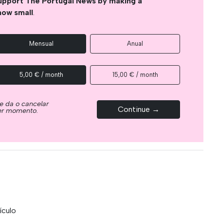
upport The Portugal News by making a
how small
.
Mensual
Anual
5,00 € / month
15,00 € / month
e da o cancelar
Continue →
ier momento.
ículo