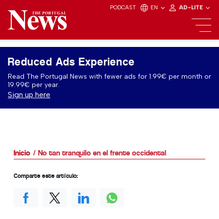
PODCAST
EN
AD-LITE
Reduced Ads Experience
Read The Portugal News with fewer ads for 1.99€ per month or
19.99€ per year.
Sign up here
Inicio
No tan tranquilo en el frente occidental
Comparte este artículo: