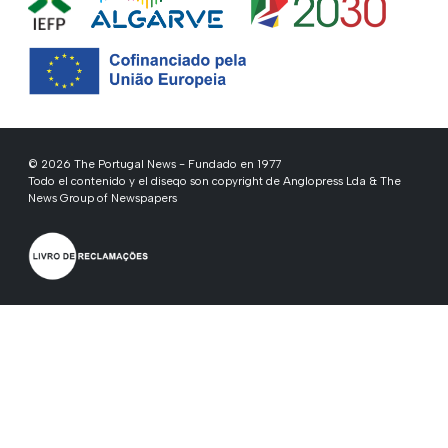
© 2026 The Portugal News - Fundado en 1977
Todo el contenido y el diseqo son copyright de Anglopress Lda & The
News Group of Newspapers