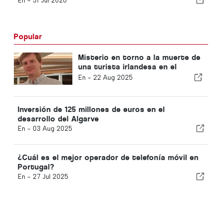
En -
31 Jul 2026
Popular
Misterio en torno a la muerte de
una turista irlandesa en el
Algarve
En -
22 Aug 2025
Inversión de 125 millones de euros en el
desarrollo del Algarve
En -
03 Aug 2025
¿Cuál es el mejor operador de telefonía móvil en
Portugal?
En -
27 Jul 2025