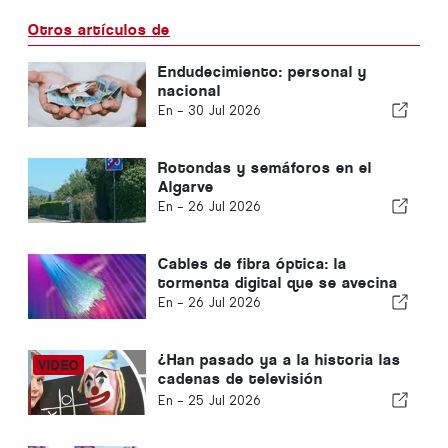
Otros artículos de
Endudecimiento: personal y
nacional
En -
30 Jul 2026
Rotondas y semáforos en el
Algarve
En -
26 Jul 2026
Cables de fibra óptica: la
tormenta digital que se avecina
En -
26 Jul 2026
¿Han pasado ya a la historia las
cadenas de televisión
convencionales?
En -
25 Jul 2026