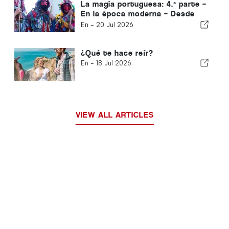
La magia portuguesa: 4.ª parte –
En la época moderna – Desde
1500 hasta la actualidad
En -
20 Jul 2026
¿Qué te hace reír?
En -
18 Jul 2026
VIEW ALL ARTICLES