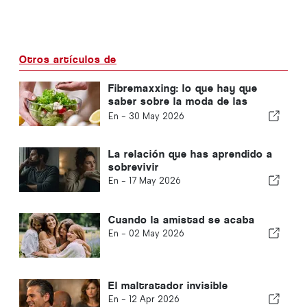
Otros artículos de
Fibremaxxing: lo que hay que
saber sobre la moda de las
dietas ricas en fibra
En -
30 May 2026
La relación que has aprendido a
sobrevivir
En -
17 May 2026
Cuando la amistad se acaba
En -
02 May 2026
El maltratador invisible
En -
12 Apr 2026