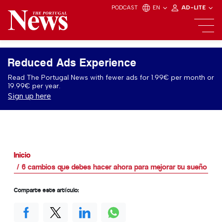
PODCAST
EN
AD-LITE
Reduced Ads Experience
Read The Portugal News with fewer ads for 1.99€ per month or
19.99€ per year.
Sign up here
Inicio
6 cambios que debes hacer ahora para mejorar tu sueño cua
Comparte este artículo: