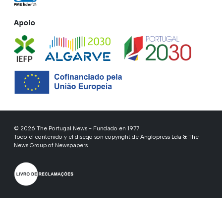
Apoio
© 2026 The Portugal News - Fundado en 1977
Todo el contenido y el diseqo son copyright de Anglopress Lda & The
News Group of Newspapers