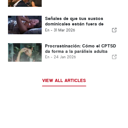
Señales de que tus sustos
dominicales están fuera de
control y cómo combatirlos
En -
31 Mar 2026
Procrastinación: Cómo el CPTSD
da forma a la parálisis adulta
En -
24 Jan 2026
VIEW ALL ARTICLES