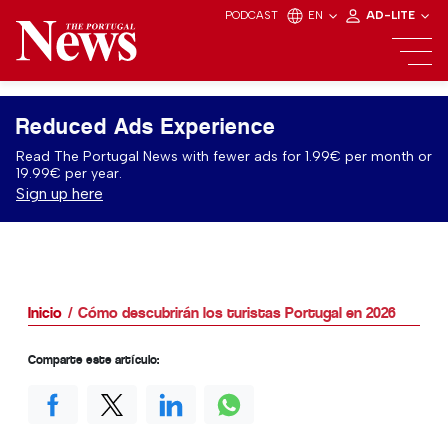
PODCAST
EN
AD-LITE
Reduced Ads Experience
Read The Portugal News with fewer ads for 1.99€ per month or
19.99€ per year.
Sign up here
Inicio
Cómo descubrirán los turistas Portugal en 2026
Comparte este artículo: