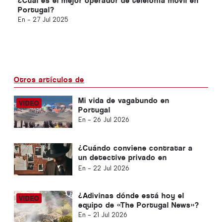
¿Cuál es el mejor operador de telefonía móvil en
Portugal?
En -
27 Jul 2025
Otros artículos de
Mi vida de vagabundo en
Portugal
En -
26 Jul 2026
¿Cuándo conviene contratar a
un detective privado en
Portugal? Cinco situaciones en
En -
22 Jul 2026
las que disponer de información
fiable puede marcar la diferencia
¿Adivinas dónde está hoy el
equipo de «The Portugal News»?
En -
21 Jul 2026