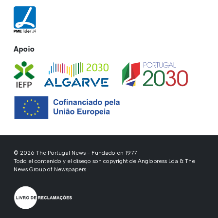
Apoio
© 2026 The Portugal News - Fundado en 1977
Todo el contenido y el diseqo son copyright de Anglopress Lda & The
News Group of Newspapers