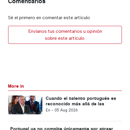
Comentarios
Sé el primero en comentar este artículo
Envíanos tus comentarios u opinión
sobre este artículo.
More in
Cuando el talento portugués es
reconocido más allá de las
fronteras
En -
05 Aug 2026
Portugal ya no compite únicamente por atraer