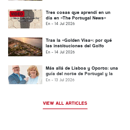
Tres cosas que aprendí en un
día en «The Portugal News»
En -
14 Jul 2026
Tras la «Golden Visa»: por qué
las instituciones del Golfo
siguen invirtiendo en Portugal
En -
14 Jul 2026
Más allá de Lisboa y Oporto: una
guía del norte de Portugal y la
Costa de Plata
En -
13 Jul 2026
VIEW ALL ARTICLES