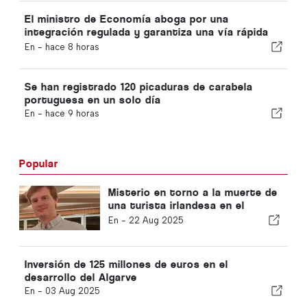
El ministro de Economía aboga por una
integración regulada y garantiza una vía rápida
para los inmigrantes
En -
hace 8 horas
Se han registrado 120 picaduras de carabela
portuguesa en un solo día
En -
hace 9 horas
Popular
Misterio en torno a la muerte de
una turista irlandesa en el
Algarve
En -
22 Aug 2025
Inversión de 125 millones de euros en el
desarrollo del Algarve
En -
03 Aug 2025