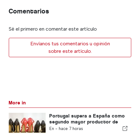
Comentarios
Sé el primero en comentar este artículo
Envíanos tus comentarios u opinión
sobre este artículo.
More in
Portugal supera a España como
segundo mayor productor de
calzado de Europa
En -
hace 7 horas