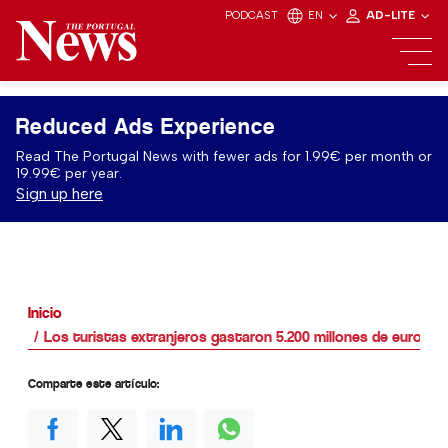
PODCAST
EN
AD-LITE
Reduced Ads Experience
Read The Portugal News with fewer ads for 1.99€ per month or
19.99€ per year.
Sign up here
Inicio
Los turistas extranjeros gastaron 5.200 millones de euros e
Comparte este artículo: