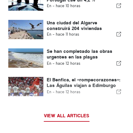
En -
hace 10 horas
Una ciudad del Algarve
construirá 204 viviendas
En -
hace 11 horas
Se han completado las obras
urgentes en las playas
portuguesas
En -
hace 12 horas
El Benfica, el «rompecorazones»:
Las Águilas viajan a Edimburgo
con un pie ya en la siguiente
En -
hace 12 horas
fase
VIEW ALL ARTICLES