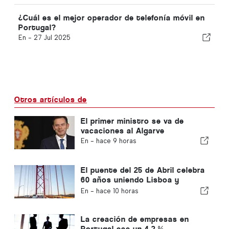
¿Cuál es el mejor operador de telefonía móvil en
Portugal?
En -
27 Jul 2025
Otros artículos de
El primer ministro se va de
vacaciones al Algarve
En -
hace 9 horas
El puente del 25 de Abril celebra
60 años uniendo Lisboa y
Almada
En -
hace 10 horas
La creación de empresas en
Portugal cae un 4,2 %