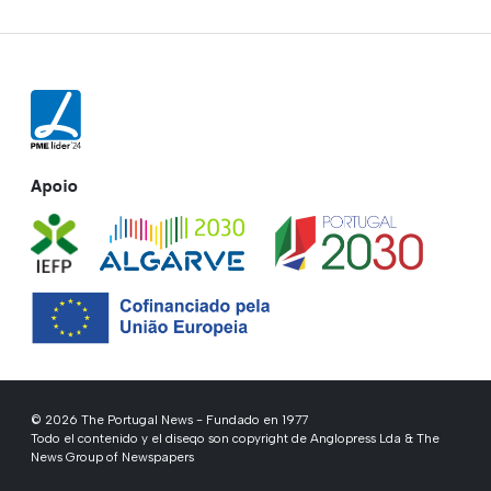
Apoio
© 2026 The Portugal News - Fundado en 1977
Todo el contenido y el diseqo son copyright de Anglopress Lda & The
News Group of Newspapers