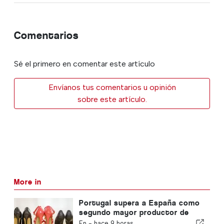
Comentarios
Sé el primero en comentar este artículo
Envíanos tus comentarios u opinión
sobre este artículo.
More in
Portugal supera a España como
segundo mayor productor de
calzado de Europa
En -
hace 9 horas