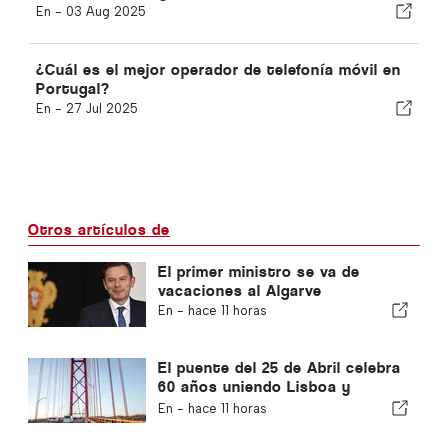
En -
03 Aug 2025
¿Cuál es el mejor operador de telefonía móvil en
Portugal?
En -
27 Jul 2025
Otros artículos de
El primer ministro se va de
vacaciones al Algarve
En -
hace 11 horas
El puente del 25 de Abril celebra
60 años uniendo Lisboa y
Almada
En -
hace 11 horas