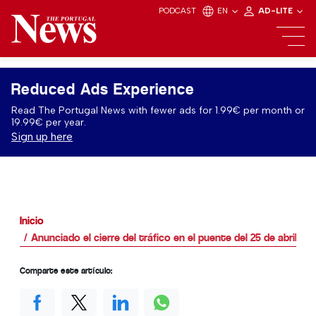
PODCAST
EN
AD-LITE
Reduced Ads Experience
Read The Portugal News with fewer ads for 1.99€ per month or
19.99€ per year.
Sign up here
Inicio
Anunciado el cierre del tráfico en el puente del 25 de abril
Comparte este artículo: