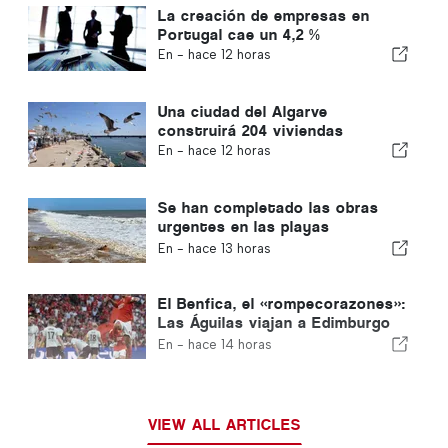
La creación de empresas en
Portugal cae un 4,2 %
En -
hace 12 horas
Una ciudad del Algarve
construirá 204 viviendas
En -
hace 12 horas
Se han completado las obras
urgentes en las playas
portuguesas
En -
hace 13 horas
El Benfica, el «rompecorazones»:
Las Águilas viajan a Edimburgo
con un pie ya en la siguiente
En -
hace 14 horas
fase
VIEW ALL ARTICLES