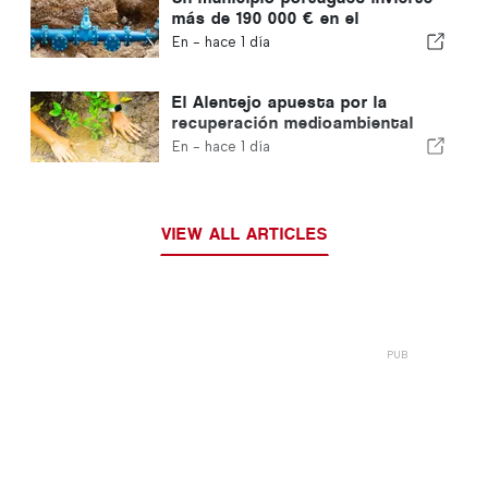
más de 190 000 € en el
suministro de agua
En -
hace 1 día
El Alentejo apuesta por la
recuperación medioambiental
con fondos europeos
En -
hace 1 día
VIEW ALL ARTICLES