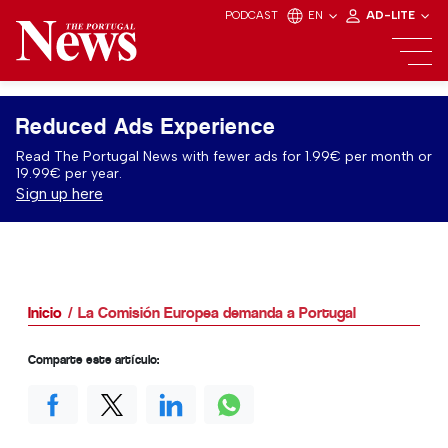
PODCAST
EN
AD-LITE
Reduced Ads Experience
Read The Portugal News with fewer ads for 1.99€ per month or
19.99€ per year.
Sign up here
Inicio
La Comisión Europea demanda a Portugal
Comparte este artículo: