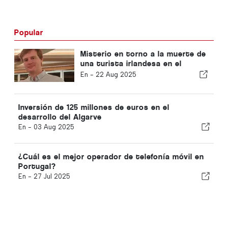
Popular
Misterio en torno a la muerte de
una turista irlandesa en el
Algarve
En -
22 Aug 2025
Inversión de 125 millones de euros en el
desarrollo del Algarve
En -
03 Aug 2025
¿Cuál es el mejor operador de telefonía móvil en
Portugal?
En -
27 Jul 2025