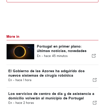
More in
Portugal en primer plano:
últimas noticias, novedades
sobre viajes y las noticias más
En -
hace 45 minutos
destacadas que acaparan los
titulares
El Gobierno de las Azores ha adquirido dos
nuevos sistemas de cirugía robótica
En -
hace 1 hora
Los servicios de centro de día y de asistencia a
domicilio volverán al municipio de Portugal
En -
hace 2 horas