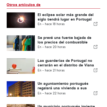
Otros artículos de
El eclipse solar más grande del
siglo tendrá lugar en Portugal
En -
hace 18 horas
Se prevé una fuerte bajada de
los precios del combustible
En -
hace 20 horas
Las guarderías de Portugal no
cerrarán en el distrito de Viana
do Castelo
En -
hace 21 horas
Un ayuntamiento portugués
regalará una vivienda a sus
ciudadanos
En -
hace 22 horas
Un municipio portugués invierte