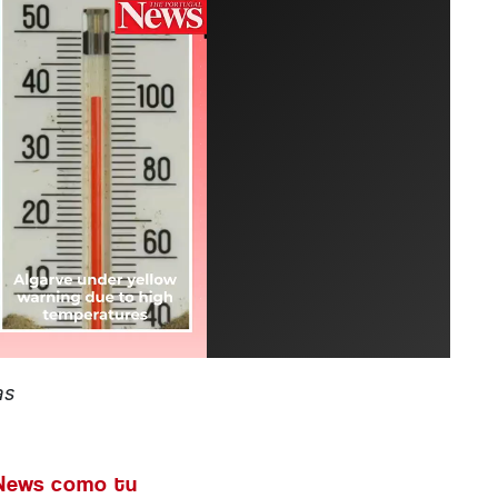
as
 News como tu