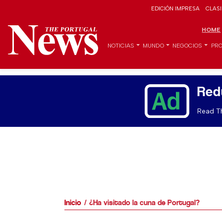
EDICIÓN IMPRESA
CLAS
HOME
NOTICIAS
MUNDO
NEGOCIOS
PRO
Red
Read Th
Inicio
¿Ha visitado la cuna de Portugal?