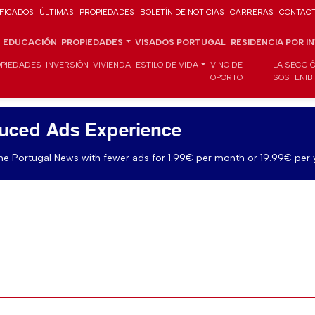
IFICADOS
ÚLTIMAS
PROPIEDADES
BOLETÍN DE NOTICIAS
CARRERAS
CONTAC
EDUCACIÓN
PROPIEDADES
VISADOS PORTUGAL
RESIDENCIA POR I
PIEDADES
INVERSIÓN
VIVIENDA
ESTILO DE VIDA
VINO DE
LA SECCI
OPORTO
SOSTENIB
uced Ads Experience
e Portugal News with fewer ads for 1.99€ per month or 19.99€ per 