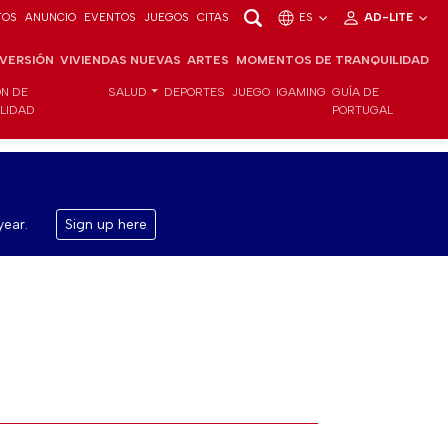
TOS
ANUNCIO
EVENTOS
JUEGOS
CITAS
ES
AD-LITE
NVERSIÓN
VIVIENDAS NUEVAS
ARTES
MOMENTOS DE TRANQUILIDAD
ÓN DE
SALUD
DEPORTES
JUEGO
IGAMING
GUÍA DE
ILIDAD
PORTUGAL
year.
Sign up here