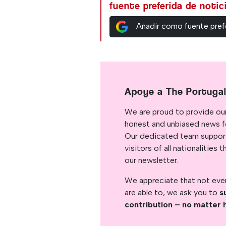
fuente preferida de noti
Añadir como fuente pref
Apoye a The Portuga
We are proud to provide ou
honest and unbiased news for
Our dedicated team support
visitors of all nationalitie
our newsletter.
We appreciate that not ever
are able to, we ask you to
s
contribution – no matter 