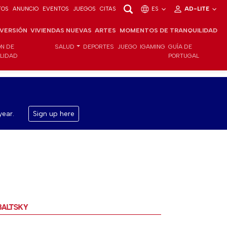
TOS
ANUNCIO
EVENTOS
JUEGOS
CITAS
ES
AD-LITE
NVERSIÓN
VIVIENDAS NUEVAS
ARTES
MOMENTOS DE TRANQUILIDAD
ÓN DE
SALUD
DEPORTES
JUEGO
IGAMING
GUÍA DE
ILIDAD
PORTUGAL
year.
Sign up here
KOBALTSKY