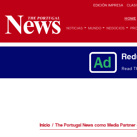
EDICIÓN IMPRESA
CLAS
HOME
NOTICIAS
MUNDO
NEGOCIOS
PRO
Red
Read Th
Inicio
The Portugal News como Media Partner e