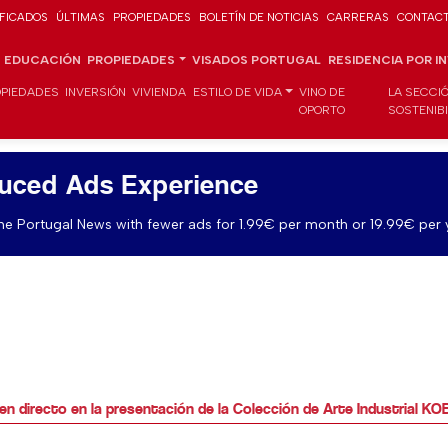
IFICADOS
ÚLTIMAS
PROPIEDADES
BOLETÍN DE NOTICIAS
CARRERAS
CONTAC
EDUCACIÓN
PROPIEDADES
VISADOS PORTUGAL
RESIDENCIA POR I
PIEDADES
INVERSIÓN
VIVIENDA
ESTILO DE VIDA
VINO DE
LA SECCI
OPORTO
SOSTENIB
uced Ads Experience
e Portugal News with fewer ads for 1.99€ per month or 19.99€ per 
n directo en la presentación de la Colección de Arte Industrial 