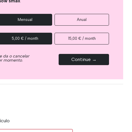
how small
.
Mensual
Anual
5,00 € / month
15,00 € / month
e da o cancelar
Continue →
ier momento.
ículo