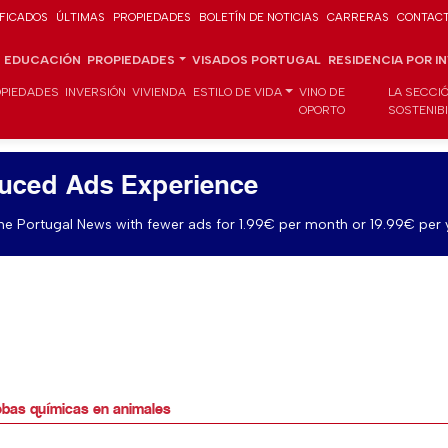
IFICADOS
ÚLTIMAS
PROPIEDADES
BOLETÍN DE NOTICIAS
CARRERAS
CONTAC
EDUCACIÓN
PROPIEDADES
VISADOS PORTUGAL
RESIDENCIA POR I
PIEDADES
INVERSIÓN
VIVIENDA
ESTILO DE VIDA
VINO DE
LA SECCI
OPORTO
SOSTENIB
uced Ads Experience
e Portugal News with fewer ads for 1.99€ per month or 19.99€ per 
uebas químicas en animales