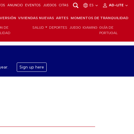
TOS
ANUNCIO
EVENTOS
JUEGOS
CITAS
ES
AD-LITE
NVERSIÓN
VIVIENDAS NUEVAS
ARTES
MOMENTOS DE TRANQUILIDAD
ÓN DE
SALUD
DEPORTES
JUEGO
IGAMING
GUÍA DE
ILIDAD
PORTUGAL
year.
Sign up here