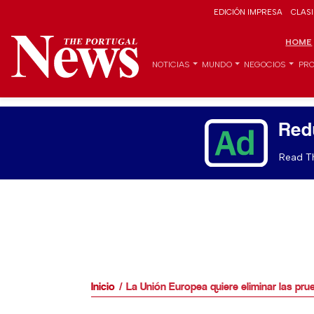
EDICIÓN IMPRESA
CLAS
HOME
NOTICIAS
MUNDO
NEGOCIOS
PRO
Red
Read Th
Inicio
La Unión Europea quiere eliminar las pr