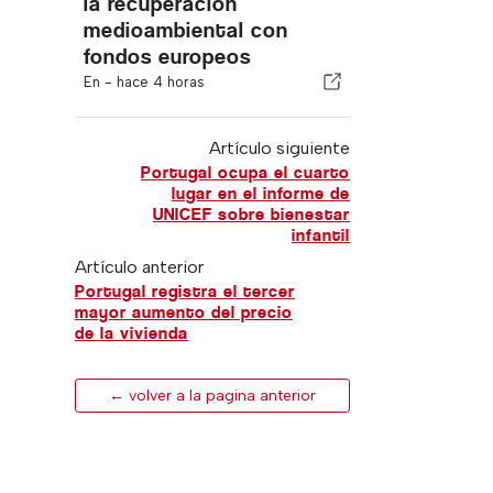
la recuperación
medioambiental con
fondos europeos
En -
hace 4 horas
Artículo siguiente
Portugal ocupa el cuarto
lugar en el informe de
UNICEF sobre bienestar
infantil
Artículo anterior
Portugal registra el tercer
mayor aumento del precio
de la vivienda
← volver a la pagina anterior