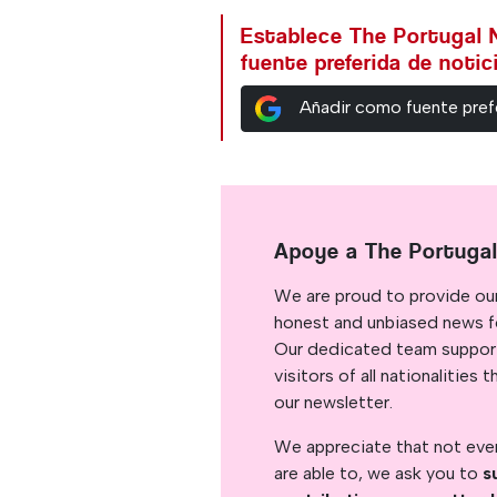
Establece The Portugal
fuente preferida de noti
Añadir como fuente pref
Apoye a The Portuga
We are proud to provide ou
honest and unbiased news for
Our dedicated team support
visitors of all nationalitie
our newsletter.
We appreciate that not ever
are able to, we ask you to
s