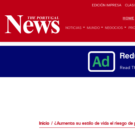
EDICIÓN IMPRESA
CLAS
HOME
NOTICIAS
MUNDO
NEGOCIOS
PRO
Red
Read Th
Inicio
¿Aumenta su estilo de vida el riesgo de