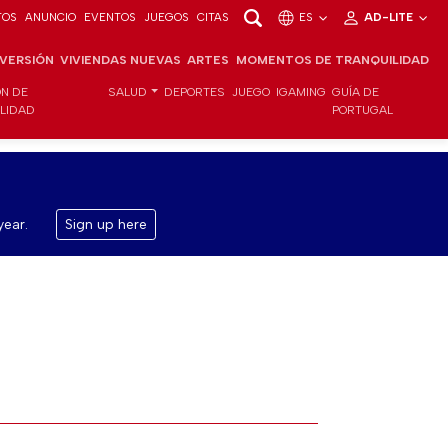
TOS
ANUNCIO
EVENTOS
JUEGOS
CITAS
ES
AD-LITE
NVERSIÓN
VIVIENDAS NUEVAS
ARTES
MOMENTOS DE TRANQUILIDAD
ÓN DE
SALUD
DEPORTES
JUEGO
IGAMING
GUÍA DE
ILIDAD
PORTUGAL
year.
Sign up here