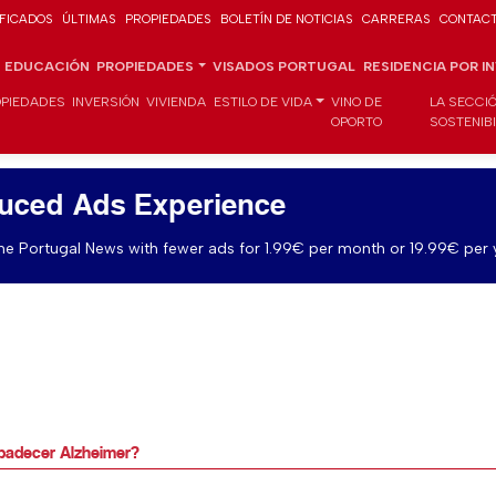
IFICADOS
ÚLTIMAS
PROPIEDADES
BOLETÍN DE NOTICIAS
CARRERAS
CONTAC
EDUCACIÓN
PROPIEDADES
VISADOS PORTUGAL
RESIDENCIA POR I
PIEDADES
INVERSIÓN
VIVIENDA
ESTILO DE VIDA
VINO DE
LA SECCI
OPORTO
SOSTENIB
uced Ads Experience
e Portugal News with fewer ads for 1.99€ per month or 19.99€ per 
 padecer Alzheimer?