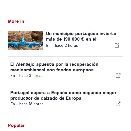
More in
Un municipio portugués invierte
más de 190 000 € en el
suministro de agua
En -
hace 2 horas
El Alentejo apuesta por la recuperación
medioambiental con fondos europeos
En -
hace 3 horas
Portugal supera a España como segundo mayor
productor de calzado de Europa
En -
hace 16 horas
Popular