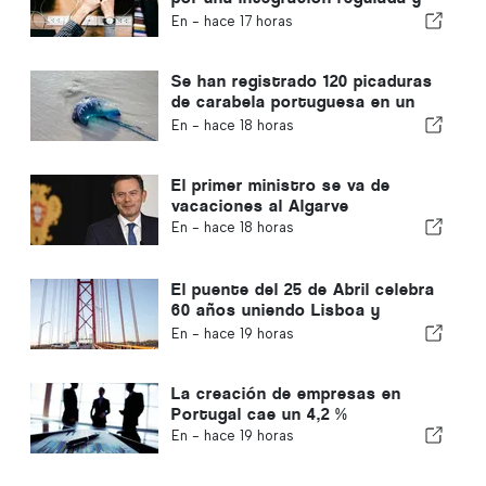
garantiza una vía rápida para los
En -
hace 17 horas
inmigrantes
Se han registrado 120 picaduras
de carabela portuguesa en un
solo día
En -
hace 18 horas
El primer ministro se va de
vacaciones al Algarve
En -
hace 18 horas
El puente del 25 de Abril celebra
60 años uniendo Lisboa y
Almada
En -
hace 19 horas
La creación de empresas en
Portugal cae un 4,2 %
En -
hace 19 horas