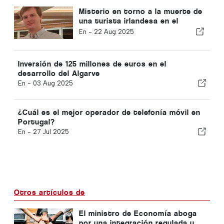
Misterio en torno a la muerte de
una turista irlandesa en el
Algarve
En -
22 Aug 2025
Inversión de 125 millones de euros en el
desarrollo del Algarve
En -
03 Aug 2025
¿Cuál es el mejor operador de telefonía móvil en
Portugal?
En -
27 Jul 2025
Otros artículos de
El ministro de Economía aboga
por una integración regulada y