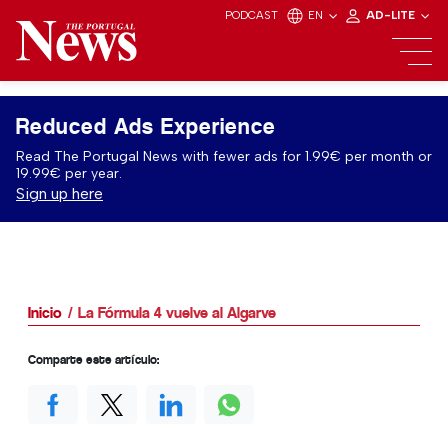
PODCAST
EN
AD-LITE
Reduced Ads Experience
Read The Portugal News with fewer ads for 1.99€ per month or
19.99€ per year.
Sign up here
Inicio
La Fórmula 4 vuelve al Algarve
Comparte este artículo: