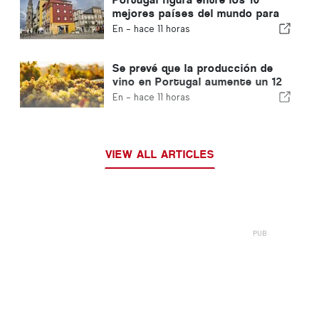
mejores países del mundo para
los expatriados
En -
hace 11 horas
Se prevé que la producción de
vino en Portugal aumente un 12
% en esta vendimia
En -
hace 11 horas
VIEW ALL ARTICLES