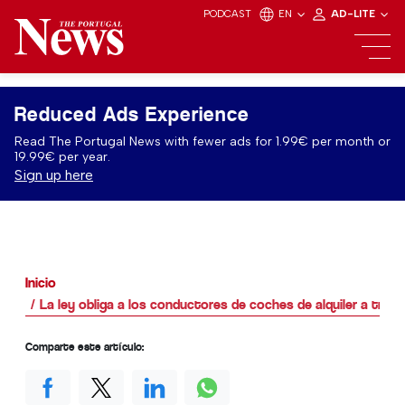
PODCAST
EN
AD-LITE
Reduced Ads Experience
Read The Portugal News with fewer ads for 1.99€ per month or
19.99€ per year.
Sign up here
Inicio
La ley obliga a los conductores de coches de alquiler a tran
Comparte este artículo: