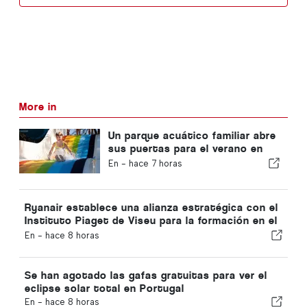
More in
Un parque acuático familiar abre
sus puertas para el verano en
Portugal con entradas a 2 €
En -
hace 7 horas
Ryanair establece una alianza estratégica con el
Instituto Piaget de Viseu para la formación en el
sector de la aviación en Portugal
En -
hace 8 horas
Se han agotado las gafas gratuitas para ver el
eclipse solar total en Portugal
En -
hace 8 horas