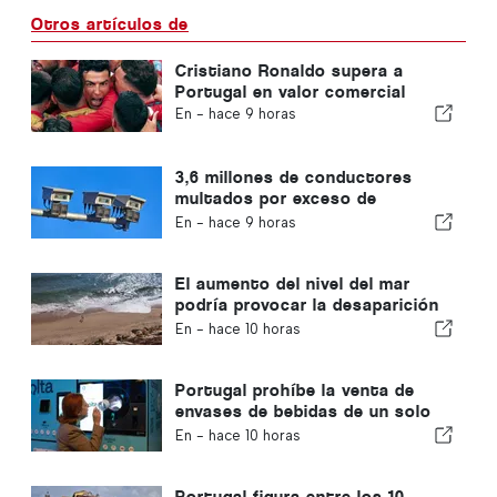
Otros artículos de
Cristiano Ronaldo supera a
Portugal en valor comercial
En -
hace 9 horas
3,6 millones de conductores
multados por exceso de
velocidad en Portugal en 10 años
En -
hace 9 horas
El aumento del nivel del mar
podría provocar la desaparición
del 40 % de las playas de
En -
hace 10 horas
Portugal
Portugal prohíbe la venta de
envases de bebidas de un solo
uso que no lleven el sello
En -
hace 10 horas
«Volta»
Portugal figura entre los 10