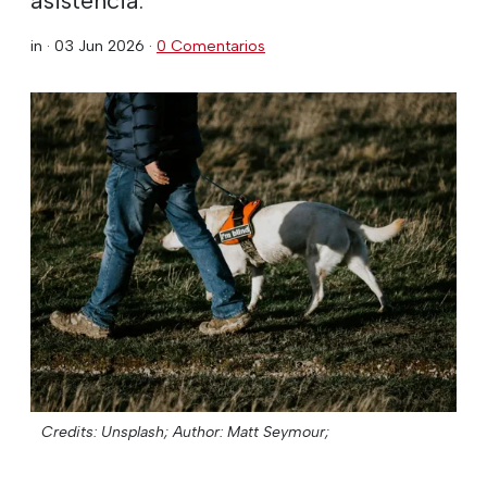
in ·
03 Jun 2026
·
0 Comentarios
Credits: Unsplash;
Author: Matt Seymour;