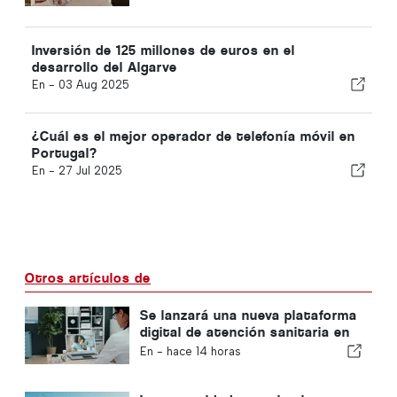
Inversión de 125 millones de euros en el
desarrollo del Algarve
En -
03 Aug 2025
¿Cuál es el mejor operador de telefonía móvil en
Portugal?
En -
27 Jul 2025
Otros artículos de
Se lanzará una nueva plataforma
digital de atención sanitaria en
Portugal
En -
hace 14 horas