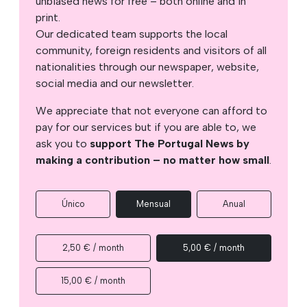
unbiased news for free – both online and in
print.
Our dedicated team supports the local
community, foreign residents and visitors of all
nationalities through our newspaper, website,
social media and our newsletter.
We appreciate that not everyone can afford to
pay for our services but if you are able to, we
ask you to
support The Portugal News by
making a contribution – no matter how small
.
Único
Mensual
Anual
2,50 € / month
5,00 € / month
15,00 € / month