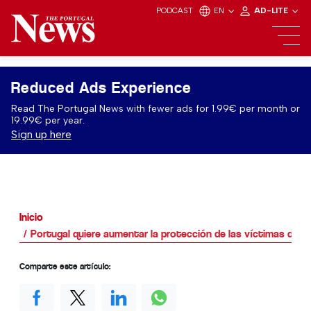
PODCAST
EN
AD-LITE
Reduced Ads Experience
Read The Portugal News with fewer ads for 1.99€ per month or
19.99€ per year.
Sign up here
Inicio
Portugal quiere aumentar la protección de las víctimas de l
Comparte este artículo: