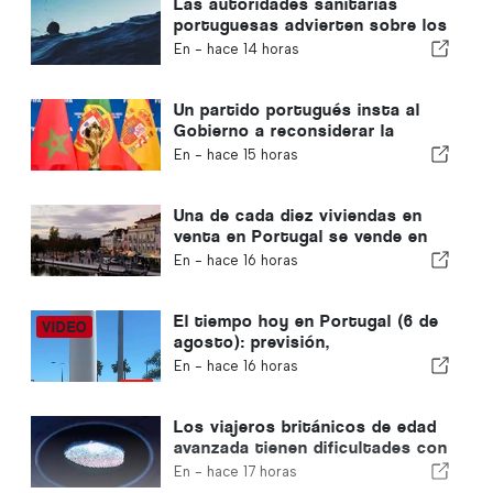
Las autoridades sanitarias
portuguesas advierten sobre los
peligros del ahogamiento
En -
hace 14 horas
Un partido portugués insta al
Gobierno a reconsiderar la
candidatura de Marruecos para
En -
hace 15 horas
albergar el Mundial de 2030
debido a la crisis de Ceuta
Una de cada diez viviendas en
venta en Portugal se vende en
menos de una semana
En -
hace 16 horas
El tiempo hoy en Portugal (6 de
agosto): previsión,
temperaturas y qué se puede
En -
hace 16 horas
esperar
Los viajeros británicos de edad
avanzada tienen dificultades con
los nuevos controles de huellas
En -
hace 17 horas
dactilares de la Unión Europea