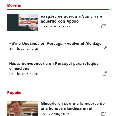
More in
easyJet se acerca a Sun tras el
acuerdo con Apollo
En -
hace 12 horas
«Wine Destination Portugal» vuelve al Alentejo
En -
hace 12 horas
Nueva convocatoria en Portugal para refugios
climáticos
En -
hace 13 horas
Popular
Misterio en torno a la muerte de
una turista irlandesa en el
Algarve
En -
22 Aug 2025