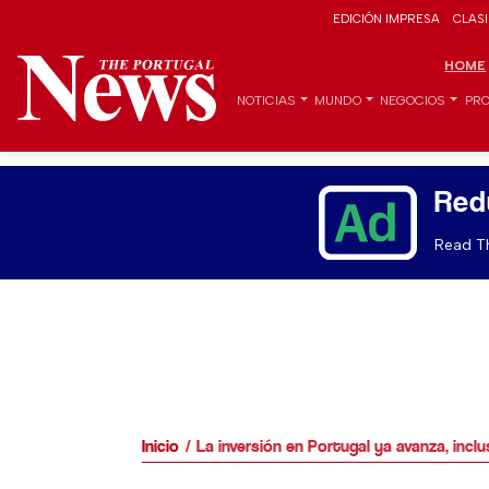
EDICIÓN IMPRESA
CLAS
HOME
NOTICIAS
MUNDO
NEGOCIOS
PRO
Red
Read Th
Inicio
La inversión en Portugal ya avanza, inclu