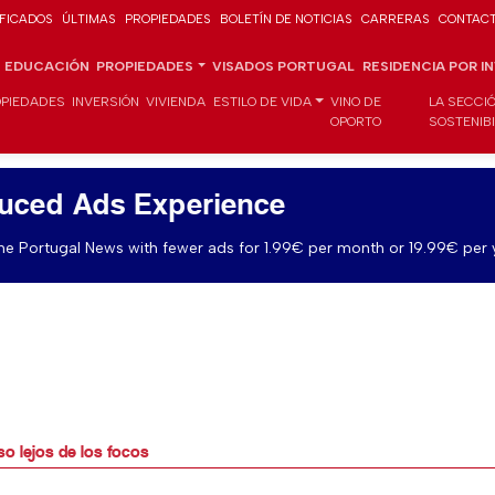
IFICADOS
ÚLTIMAS
PROPIEDADES
BOLETÍN DE NOTICIAS
CARRERAS
CONTAC
EDUCACIÓN
PROPIEDADES
VISADOS PORTUGAL
RESIDENCIA POR I
PIEDADES
INVERSIÓN
VIVIENDA
ESTILO DE VIDA
VINO DE
LA SECCI
OPORTO
SOSTENIB
uced Ads Experience
e Portugal News with fewer ads for 1.99€ per month or 19.99€ per 
so lejos de los focos