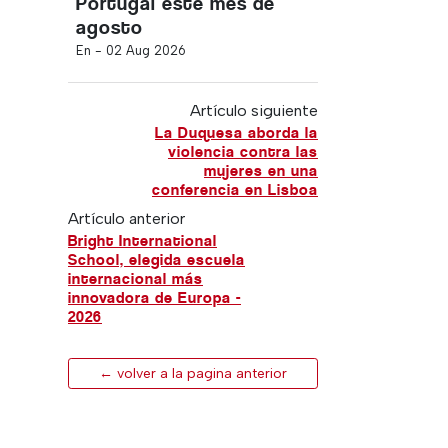
Portugal este mes de
agosto
En -
02 Aug 2026
Artículo siguiente
La Duquesa aborda la
violencia contra las
mujeres en una
conferencia en Lisboa
Artículo anterior
Bright International
School, elegida escuela
internacional más
innovadora de Europa -
2026
← volver a la pagina anterior