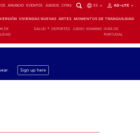
TOS
ANUNCIO
EVENTOS
JUEGOS
CITAS
ES
AD-LITE
NVERSIÓN
VIVIENDAS NUEVAS
ARTES
MOMENTOS DE TRANQUILIDAD
ÓN DE
SALUD
DEPORTES
JUEGO
IGAMING
GUÍA DE
ILIDAD
PORTUGAL
year.
Sign up here