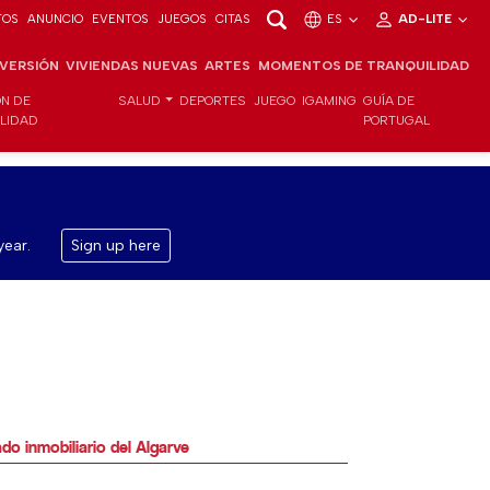
TOS
ANUNCIO
EVENTOS
JUEGOS
CITAS
ES
AD-LITE
NVERSIÓN
VIVIENDAS NUEVAS
ARTES
MOMENTOS DE TRANQUILIDAD
ÓN DE
SALUD
DEPORTES
JUEGO
IGAMING
GUÍA DE
ILIDAD
PORTUGAL
year.
Sign up here
o inmobiliario del Algarve