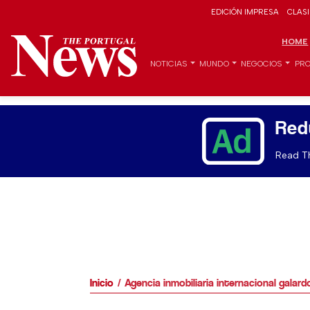
EDICIÓN IMPRESA
CLAS
HOME
NOTICIAS
MUNDO
NEGOCIOS
PRO
Red
Read Th
Inicio
Agencia inmobiliaria internacional galar