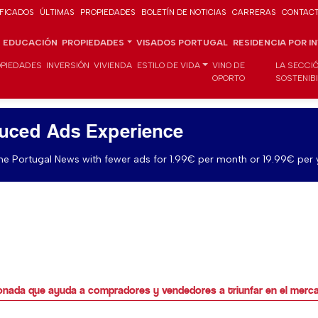
IFICADOS
ÚLTIMAS
PROPIEDADES
BOLETÍN DE NOTICIAS
CARRERAS
CONTAC
EDUCACIÓN
PROPIEDADES
VISADOS PORTUGAL
RESIDENCIA POR I
PIEDADES
INVERSIÓN
VIVIENDA
ESTILO DE VIDA
VINO DE
LA SECCI
OPORTO
SOSTENIB
uced Ads Experience
e Portugal News with fewer ads for 1.99€ per month or 19.99€ per 
donada que ayuda a compradores y vendedores a triunfar en el mercad