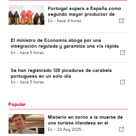
Portugal supera a España como
segundo mayor productor de
calzado de Europa
En -
hace 4 horas
El ministro de Economía aboga por una
integración regulada y garantiza una vía rápida
para los inmigrantes
En -
hace 5 horas
Se han registrado 120 picaduras de carabela
portuguesa en un solo día
En -
hace 5 horas
Popular
Misterio en torno a la muerte de
una turista irlandesa en el
Algarve
En -
22 Aug 2025