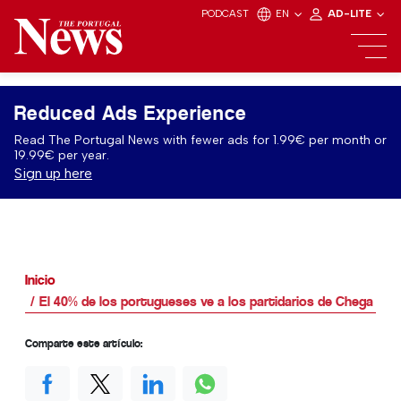
PODCAST
EN
AD-LITE
Reduced Ads Experience
Read The Portugal News with fewer ads for 1.99€ per month or
19.99€ per year.
Sign up here
Inicio
El 40% de los portugueses ve a los partidarios de Chega c
Comparte este artículo: