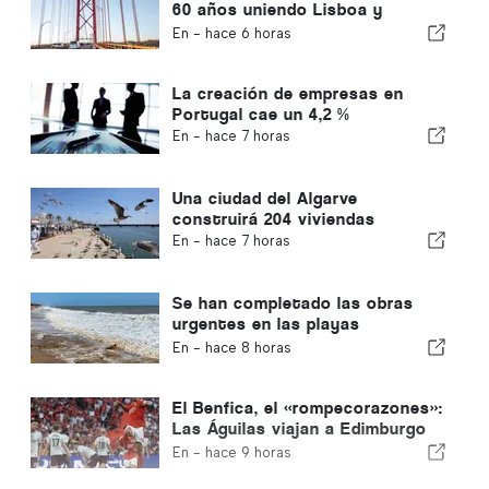
60 años uniendo Lisboa y
Almada
En -
hace 6 horas
La creación de empresas en
Portugal cae un 4,2 %
En -
hace 7 horas
Una ciudad del Algarve
construirá 204 viviendas
En -
hace 7 horas
Se han completado las obras
urgentes en las playas
portuguesas
En -
hace 8 horas
El Benfica, el «rompecorazones»:
Las Águilas viajan a Edimburgo
con un pie ya en la siguiente
En -
hace 9 horas
fase