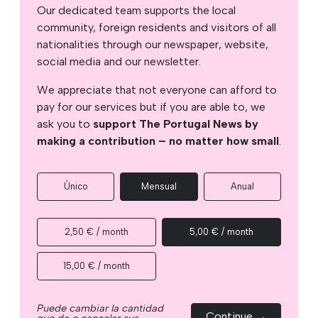
Our dedicated team supports the local
community, foreign residents and visitors of all
nationalities through our newspaper, website,
social media and our newsletter.
We appreciate that not everyone can afford to
pay for our services but if you are able to, we
ask you to
support The Portugal News by
making a contribution – no matter how small
.
Único
Mensual
Anual
2,50 € / month
5,00 € / month
15,00 € / month
Puede cambiar la cantidad
Continue →
que da o cancelar sus