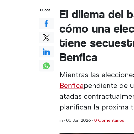
El dilema del b
Cuota
cómo una elec
tiene secuestr
Benfica
Mientras las eleccione
Benfica
pendiente de un
atadas contractualmen
planifican la próxima
in ·
05 Jun 2026
·
0 Comentarios