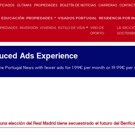
IFICADOS
ÚLTIMAS
PROPIEDADES
BOLETÍN DE NOTICIAS
CARRERAS
CONTAC
EDUCACIÓN
PROPIEDADES
VISADOS PORTUGAL
RESIDENCIA POR I
PIEDADES
INVERSIÓN
VIVIENDA
ESTILO DE VIDA
VINO DE
LA SECCI
OPORTO
SOSTENIB
uced Ads Experience
e Portugal News with fewer ads for 1.99€ per month or 19.99€ per 
 una elección del Real Madrid tiene secuestrado el futuro del Benfic