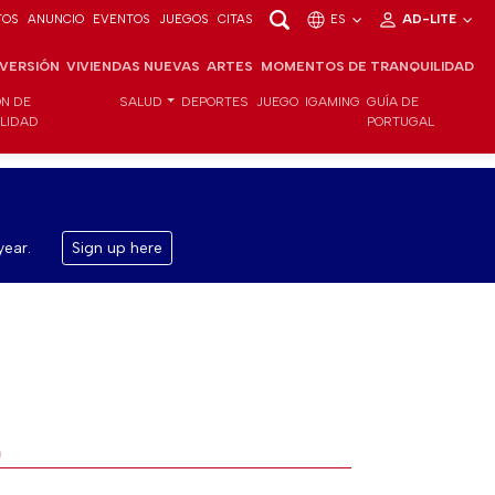
TOS
ANUNCIO
EVENTOS
JUEGOS
CITAS
ES
AD-LITE
NVERSIÓN
VIVIENDAS NUEVAS
ARTES
MOMENTOS DE TRANQUILIDAD
ÓN DE
SALUD
DEPORTES
JUEGO
IGAMING
GUÍA DE
ILIDAD
PORTUGAL
year.
Sign up here
a