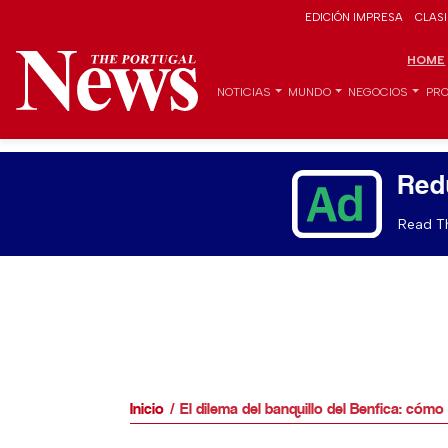
EDICIÓN IMPRESA
CLAS
HOME
NOTICIAS
MUNDO
NEGOCIOS
PRO
Red
Read Th
Inicio
El dilema del banquillo del Benfica: cómo