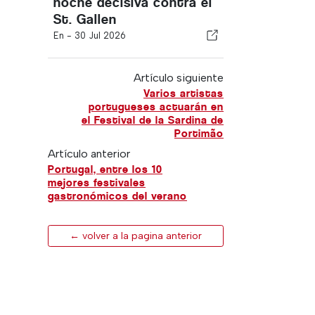
noche decisiva contra el
St. Gallen
En -
30 Jul 2026
Artículo siguiente
Varios artistas
portugueses actuarán en
el Festival de la Sardina de
Portimão
Artículo anterior
Portugal, entre los 10
mejores festivales
gastronómicos del verano
← volver a la pagina anterior