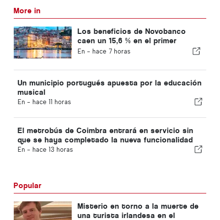
More in
Los beneficios de Novobanco
caen un 15,6 % en el primer
semestre
En -
hace 7 horas
Un municipio portugués apuesta por la educación
musical
En -
hace 11 horas
El metrobús de Coimbra entrará en servicio sin
que se haya completado la nueva funcionalidad
En -
hace 13 horas
Popular
Misterio en torno a la muerte de
una turista irlandesa en el