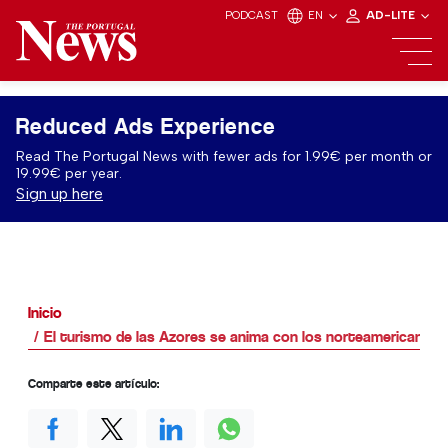
PODCAST
EN
AD-LITE
Reduced Ads Experience
Read The Portugal News with fewer ads for 1.99€ per month or
19.99€ per year.
Sign up here
Inicio
El turismo de las Azores se anima con los norteamericanos
Comparte este artículo: