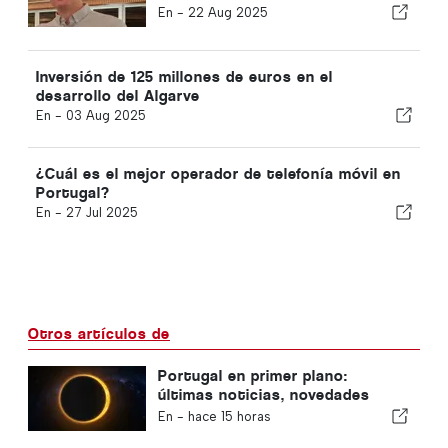
Algarve
En -
22 Aug 2025
Inversión de 125 millones de euros en el
desarrollo del Algarve
En -
03 Aug 2025
¿Cuál es el mejor operador de telefonía móvil en
Portugal?
En -
27 Jul 2025
Otros artículos de
Portugal en primer plano:
últimas noticias, novedades
sobre viajes y las noticias más
En -
hace 15 horas
destacadas que acaparan los